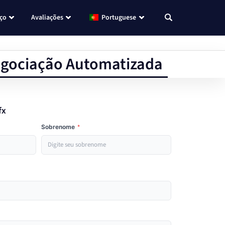
eço
Avaliações
Portuguese
Negociação Automatizada
fx
Sobrenome
*