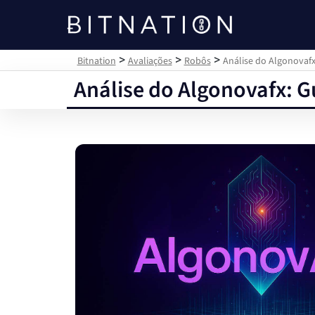
Bitnation
>
>
>
Bitnation
Avaliações
Robôs
Análise do Algonovaf
Análise do Algonovafx: 