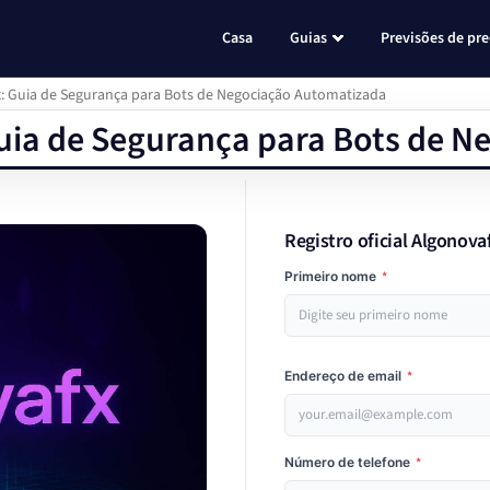
Casa
Guias
Previsões de pr
x: Guia de Segurança para Bots de Negociação Automatizada
Guia de Segurança para Bots de 
Registro oficial Algonova
Primeiro nome
*
Endereço de email
*
Número de telefone
*