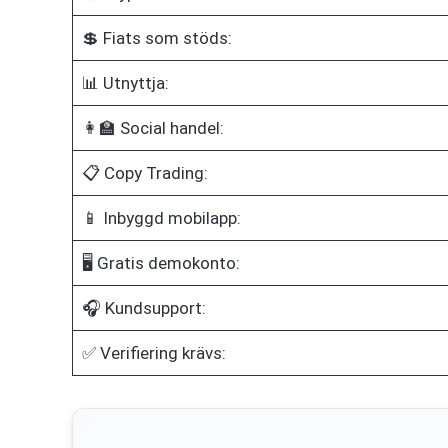
💲 Fiats som stöds:
📊 Utnyttja:
👩‍🏫 Social handel:
📋 Copy Trading:
📱 Inbyggd mobilapp:
🖥️ Gratis demokonto:
🎧 Kundsupport:
✅ Verifiering krävs: