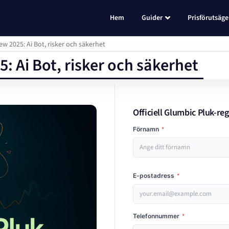
Hem
Guider
Prisförutsäge
w 2025: Ai Bot, risker och säkerhet
: Ai Bot, risker och säkerhet
Officiell Glumbic Pluk-reg
Förnamn
*
E-postadress
*
Telefonnummer
*