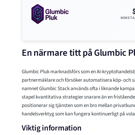
MINSTA
En närmare titt på Glumbic P
Glumbic Pluk marknadsförs som en AI-kryptohandelsbo
partnermäklare och försöker automatisera köp- och sä
namnet Glumbic Stack används ofta i liknande kampanj
stapel kvantitativa strategier snarare än en fristående
positionerar sig tjänsten som en bro mellan privatkun
handelsverktyg som kan fungera kontinuerligt på vola
Viktig information