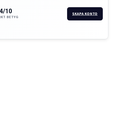
.4/10
SKAPA KONTO
KT BETYG