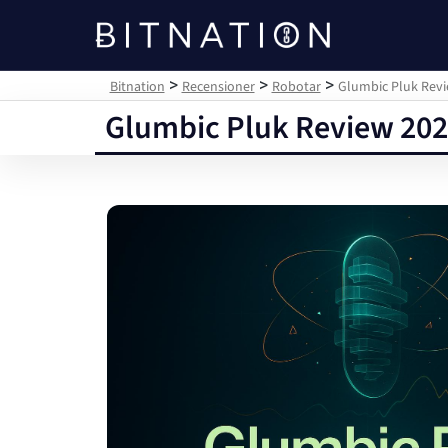
Bitnation
>
>
>
Bitnation
Recensioner
Robotar
Glumbic Pluk Revie
Glumbic Pluk Review 2025