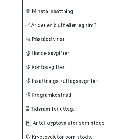
💸 Minsta insättning:
✅ Är det en bluff eller legitim?
🚀 Påstådd vinst:
💰 Handelsavgifter:
💰 Kontoavgifter:
💰 Insättnings-/uttagsavgifter:
💰 Programkostnad:
⌛ Tidsram för uttag:
#️⃣ Antal kryptovalutor som stöds:
💱 Kryptovalutor som stöds: