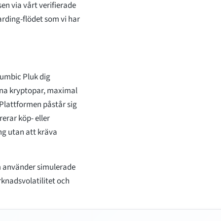
en via vårt verifierade
oarding-flödet som vi har
lumbic Pluk dig
gna kryptopar, maximal
 Plattformen påstår sig
erar köp- eller
ng utan att kräva
m använder simulerade
rknadsvolatilitet och