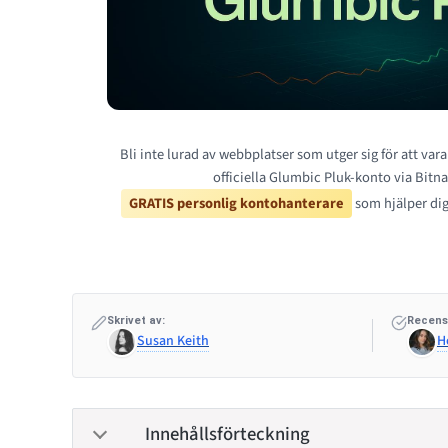
Bli inte lurad av webbplatser som utger sig för att var
officiella Glumbic Pluk-konto via Bitna
GRATIS personlig kontohanterare
som hjälper dig
Skrivet av:
Recens
Susan Keith
H
Innehållsförteckning