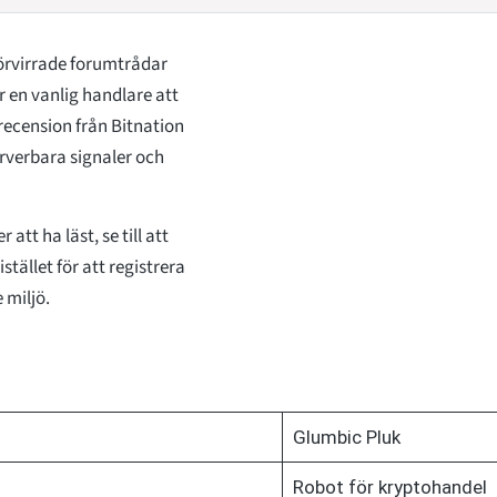
örvirrade forumtrådar
r en vanlig handlare att
ecension från Bitnation
serverbara signaler och
tt ha läst, se till att
stället för att registrera
e miljö.
Glumbic Pluk
Robot för kryptohandel