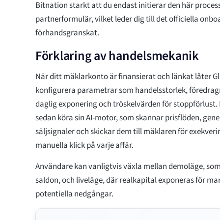
Bitnation starkt att du endast initierar den här process
partnerformulär, vilket leder dig till det officiella onb
förhandsgranskat.
Förklaring av handelsmekanik
När ditt mäklarkonto är finansierat och länkat låter G
konfigurera parametrar som handelsstorlek, föredra
daglig exponering och tröskelvärden för stoppförlust.
sedan köra sin AI-motor, som skannar prisflöden, gener
säljsignaler och skickar dem till mäklaren för exekveri
manuella klick på varje affär.
Användare kan vanligtvis växla mellan demoläge, so
saldon, och liveläge, där realkapital exponeras för ma
potentiella nedgångar.