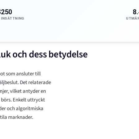
$250
8
 INSÄTTNING
UTMÄR
luk och dess betydelse
t som ansluter till
ljbeslut. Det relaterade
er, vilket antyder en
 börs. Enkelt uttryckt
der och algoritmiska
tila marknader.