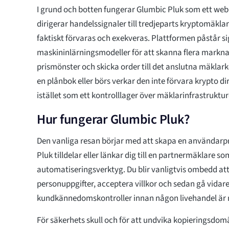
I grund och botten fungerar Glumbic Pluk som ett we
dirigerar handelssignaler till tredjeparts kryptomäkl
faktiskt förvaras och exekveras. Plattformen påstår 
maskininlärningsmodeller för att skanna flera marknad
prismönster och skicka order till det anslutna mäklarko
en plånbok eller börs verkar den inte förvara krypto di
istället som ett kontrolllager över mäklarinfrastruktur
Hur fungerar Glumbic Pluk?
Den vanliga resan börjar med att skapa en användarpro
Pluk tilldelar eller länkar dig till en partnermäklare s
automatiseringsverktyg. Du blir vanligtvis ombedd att
personuppgifter, acceptera villkor och sedan gå vidare
kundkännedomskontroller innan någon livehandel är 
För säkerhets skull och för att undvika kopieringsd