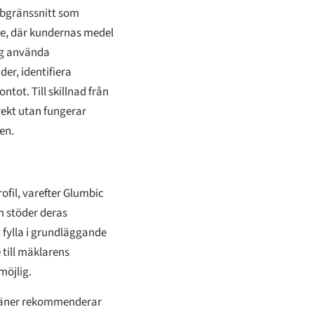
bbgränssnitt som
are, där kundernas medel
sig använda
er, identifiera
ntot. Till skillnad från
rekt utan fungerar
en.
fil, varefter Glumbic
om stöder deras
 fylla i grundläggande
 till mäklarens
möjlig.
omäner rekommenderar