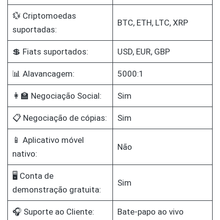
💱 Criptomoedas
BTC, ETH, LTC, XRP
suportadas:
💲 Fiats suportados:
USD, EUR, GBP
📊 Alavancagem:
5000:1
👩‍🏫 Negociação Social:
Sim
📋 Negociação de cópias:
Sim
📱 Aplicativo móvel
Não
nativo:
🖥️ Conta de
Sim
demonstração gratuita:
🎧 Suporte ao Cliente:
Bate-papo ao vivo