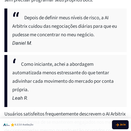
sem precisar programar seus próprios bots.
Depois de definir meus níveis de risco, a AI
Arbitrix cuidou das negociações diárias para que eu
pudesse me concentrar no meu negócio.
Daniel M.
Como iniciante, achei a abordagem
automatizada menos estressante do que tentar
adivinhar cada movimento do mercado por conta
própria.
Leah R.
Usuários satisfeitos frequentemente descrevem o AI Arbitrix
como uma forma de se manterem engajados nos mercados
8.3/10 Avaliação
de criptomoedas mesmo quando estão ocupados com