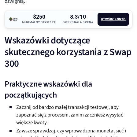
dźwignią.
$250
8.3/10
UTWÓRZ KONTO
MINIMALNY DEPOZYT
DOSKONAŁA OCENA
Wskazówki dotyczące
skutecznego korzystania z Swap
300
Praktyczne wskazówki dla
początkujących
Zacznij od bardzo małej transakcji testowej, aby
zapoznać się z procesem, zanim zaczniesz wysyłać
większe kwoty.
Zawsze sprawdzaj, czy wprowadzona moneta, sieć i