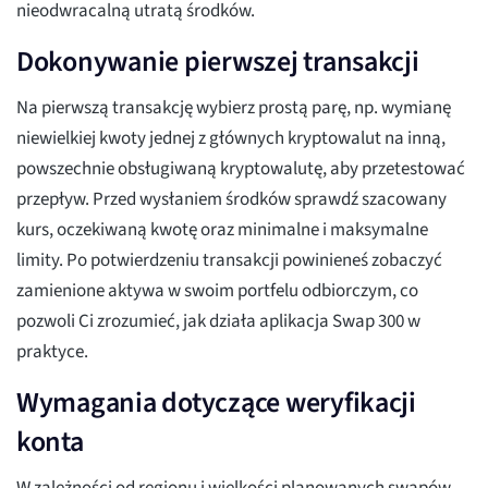
nieodwracalną utratą środków.
Dokonywanie pierwszej transakcji
Na pierwszą transakcję wybierz prostą parę, np. wymianę
niewielkiej kwoty jednej z głównych kryptowalut na inną,
powszechnie obsługiwaną kryptowalutę, aby przetestować
przepływ. Przed wysłaniem środków sprawdź szacowany
kurs, oczekiwaną kwotę oraz minimalne i maksymalne
limity. Po potwierdzeniu transakcji powinieneś zobaczyć
zamienione aktywa w swoim portfelu odbiorczym, co
pozwoli Ci zrozumieć, jak działa aplikacja Swap 300 w
praktyce.
Wymagania dotyczące weryfikacji
konta