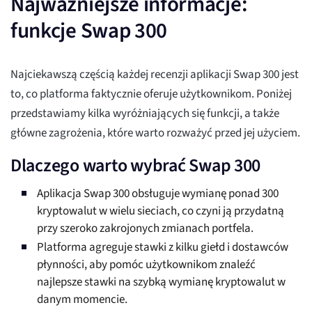
Najważniejsze informacje:
funkcje Swap 300
Najciekawszą częścią każdej recenzji aplikacji Swap 300 jest
to, co platforma faktycznie oferuje użytkownikom. Poniżej
przedstawiamy kilka wyróżniających się funkcji, a także
główne zagrożenia, które warto rozważyć przed jej użyciem.
Dlaczego warto wybrać Swap 300
Aplikacja Swap 300 obsługuje wymianę ponad 300
kryptowalut w wielu sieciach, co czyni ją przydatną
przy szeroko zakrojonych zmianach portfela.
Platforma agreguje stawki z kilku giełd i dostawców
płynności, aby pomóc użytkownikom znaleźć
najlepsze stawki na szybką wymianę kryptowalut w
danym momencie.