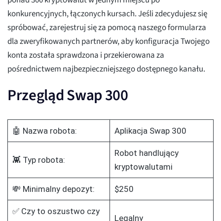
ponad 300 kryptowalut w jednym miejscu po
konkurencyjnych, łączonych kursach. Jeśli zdecydujesz się
spróbować, zarejestruj się za pomocą naszego formularza
dla zweryfikowanych partnerów, aby konfiguracja Twojego
konta została sprawdzona i przekierowana za
pośrednictwem najbezpieczniejszego dostępnego kanału.
Przegląd Swap 300
🤖 Nazwa robota:
Aplikacja Swap 300
Robot handlujący
👾 Typ robota:
kryptowalutami
💸 Minimalny depozyt:
$250
✅ Czy to oszustwo czy
Legalny