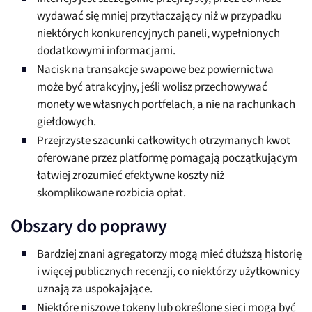
wydawać się mniej przytłaczający niż w przypadku
niektórych konkurencyjnych paneli, wypełnionych
dodatkowymi informacjami.
Nacisk na transakcje swapowe bez powiernictwa
może być atrakcyjny, jeśli wolisz przechowywać
monety we własnych portfelach, a nie na rachunkach
giełdowych.
Przejrzyste szacunki całkowitych otrzymanych kwot
oferowane przez platformę pomagają początkującym
łatwiej zrozumieć efektywne koszty niż
skomplikowane rozbicia opłat.
Obszary do poprawy
Bardziej znani agregatorzy mogą mieć dłuższą historię
i więcej publicznych recenzji, co niektórzy użytkownicy
uznają za uspokajające.
Niektóre niszowe tokeny lub określone sieci mogą być