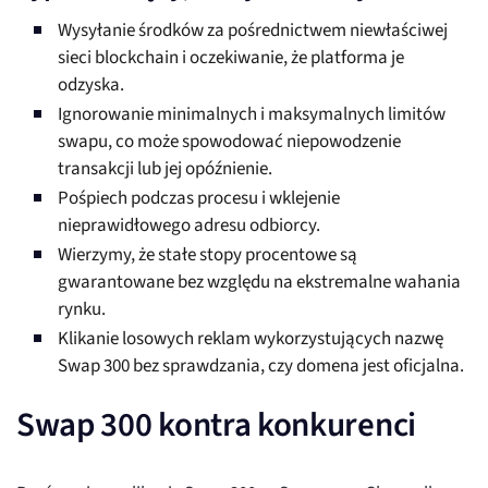
Wysyłanie środków za pośrednictwem niewłaściwej
sieci blockchain i oczekiwanie, że platforma je
odzyska.
Ignorowanie minimalnych i maksymalnych limitów
swapu, co może spowodować niepowodzenie
transakcji lub jej opóźnienie.
Pośpiech podczas procesu i wklejenie
nieprawidłowego adresu odbiorcy.
Wierzymy, że stałe stopy procentowe są
gwarantowane bez względu na ekstremalne wahania
rynku.
Klikanie losowych reklam wykorzystujących nazwę
Swap 300 bez sprawdzania, czy domena jest oficjalna.
Swap 300 kontra konkurenci