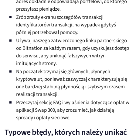
adres dokładnie odpowiadają portfelowi, do którego
przesyłasz pieniądze.
Zrób zrzuty ekranu szczegółów transakcji i
identyfikatorów transakcji, na wypadek gdybyś
później potrzebował pomocy.
Używaj naszego zatwierdzonego linku partnerskiego
od Bitnation za każdym razem, gdy uzyskujesz dostęp
do serwisu, aby uniknąć fałszywych witryn
imitujących strony.
Na początek trzymaj się głównych, płynnych
kryptowalut, ponieważ zazwyczaj charakteryzują się
one bardziej stabilną płynnością i szybszym czasem
realizacji transakcji.
Przeczytaj sekcję FAQ i wyjaśnienia dotyczące opłat w
aplikacji Swap 300, aby zrozumieć, jak działają
spready i opłaty sieciowe.
Typowe błędy, których należy unikać