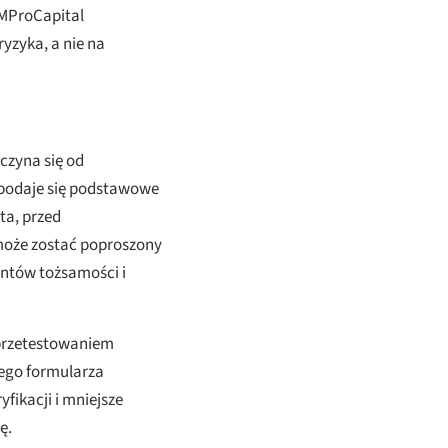
MProCapital
yzyka, a nie na
czyna się od
 podaje się podstawowe
ta, przed
może zostać poproszony
entów tożsamości i
przetestowaniem
zego formularza
ikacji i mniejsze
ę.