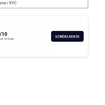
zna / KYC
/10
UTWÓRZ KONTO
ŁA OCENA