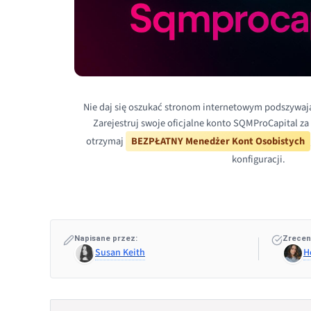
Nie daj się oszukać stronom internetowym podszywaj
Zarejestruj swoje oficjalne konto SQMProCapital za
otrzymaj
BEZPŁATNY Menedżer Kont Osobistych
konfiguracji.
Napisane przez:
Zrecen
Susan Keith
H