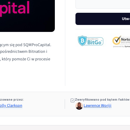
Utw
ącym się pod SQMProCapital.
 pośrednictwem Bitnation i
, który pomoże Ci w procesie
zowane przez:
Zweryfikowano pod kątem faktów
olly Clarkson
Lawrence Woriji