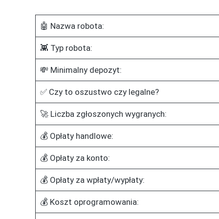
🤖 Nazwa robota:
👾 Typ robota:
💸 Minimalny depozyt:
✅ Czy to oszustwo czy legalne?
🚀 Liczba zgłoszonych wygranych:
💰 Opłaty handlowe:
💰 Opłaty za konto:
💰 Opłaty za wpłaty/wypłaty:
💰 Koszt oprogramowania: