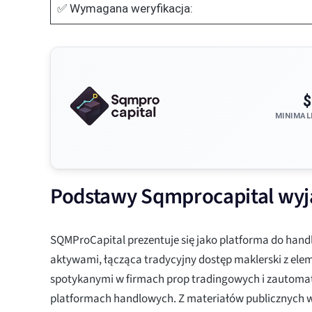
✅ Wymagana weryfikacja:
$
MINIMAL
Podstawy Sqmprocapital wyj
SQMProCapital prezentuje się jako platforma do hand
aktywami, łącząca tradycyjny dostęp maklerski z ele
spotykanymi w firmach prop tradingowych i zautom
platformach handlowych. Z materiałów publicznych w