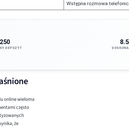
Wstępna rozmowa telefonic
250
8.5
NY DEPOZYT
DOSKONA
aśnione
lu online wieloma
mentami często
atyzowanych
ynika, że