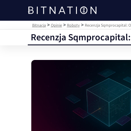
Bitnacja
>
>
>
Bitnacja
Opinie
Roboty
Recenzja Sqmprocapital: O
Recenzja Sqmprocapital: