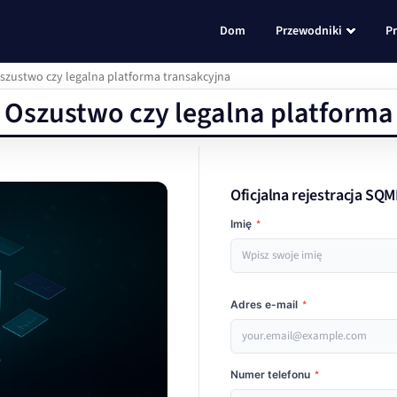
Dom
Przewodniki
P
szustwo czy legalna platforma transakcyjna
 Oszustwo czy legalna platforma
Oficjalna rejestracja SQ
Imię
*
Adres e-mail
*
Numer telefonu
*