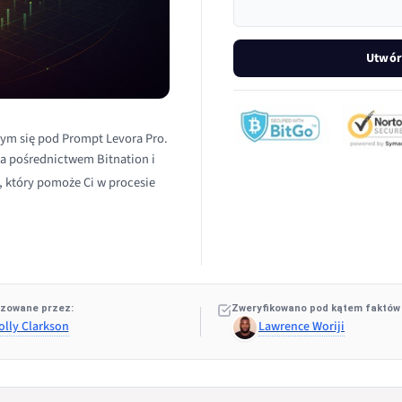
Utwór
ym się pod Prompt Levora Pro.
za pośrednictwem Bitnation i
, który pomoże Ci w procesie
zowane przez:
Zweryfikowano pod kątem faktów
olly Clarkson
Lawrence Woriji