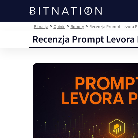
Bitnacja
>
>
>
Bitnacja
Opinie
Roboty
Recenzja Prompt Levora Pr
Recenzja Prompt Levora 