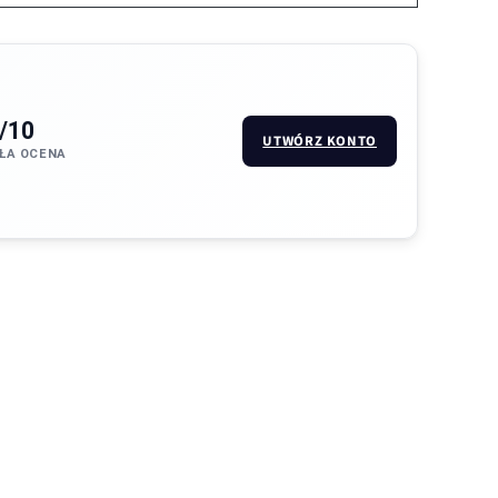
/10
UTWÓRZ KONTO
ŁA OCENA