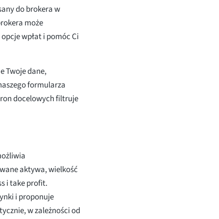
isany do brokera w
brokera może
 opcje wpłat i pomóc Ci
e Twoje dane,
 naszego formularza
ron docelowych filtruje
ożliwia
rowane aktywa, wielkość
 i take profit.
ynki i proponuje
ycznie, w zależności od