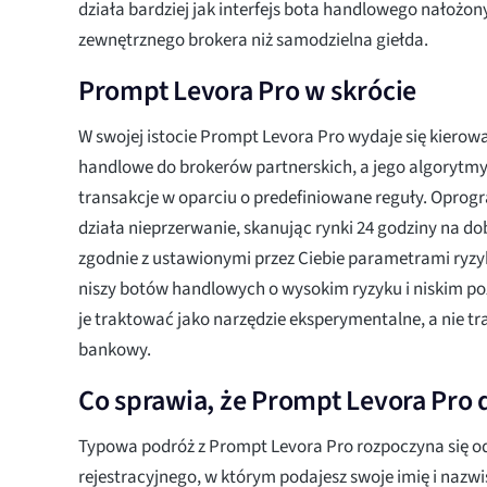
działa bardziej jak interfejs bota handlowego nałożon
zewnętrznego brokera niż samodzielna giełda.
Prompt Levora Pro w skrócie
W swojej istocie Prompt Levora Pro wydaje się kierowa
handlowe do brokerów partnerskich, a jego algorytmy 
transakcje w oparciu o predefiniowane reguły. Opr
działa nieprzerwanie, skanując rynki 24 godziny na do
zgodnie z ustawionymi przez Ciebie parametrami ryzy
niszy botów handlowych o wysokim ryzyku i niskim poz
je traktować jako narzędzie eksperymentalne, a nie t
bankowy.
Co sprawia, że Prompt Levora Pro 
Typowa podróż z Prompt Levora Pro rozpoczyna się o
rejestracyjnego, w którym podajesz swoje imię i nazwi