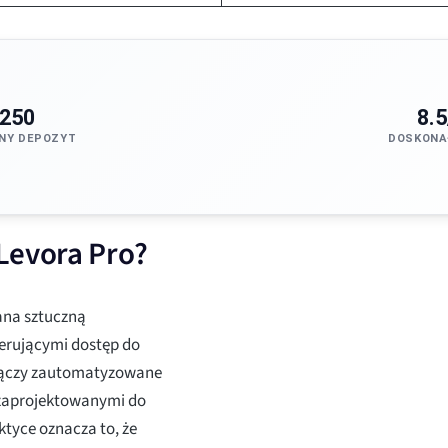
250
8.5
NY DEPOZYT
DOSKONA
Levora Pro?
na sztuczną
ferującymi dostęp do
 Łączy zautomatyzowane
 zaprojektowanymi do
ktyce oznacza to, że