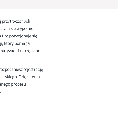
ę przytłoczonych
arają się wypełnić
 Pro pozycjonuje się
cji, który pomaga
omatyzacji i narzędziom
 rozpoczniesz rejestrację
erskiego. Dzięki temu
anego procesu
.