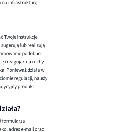
y na infrastrukturę
ć Twoje instrukcje
sugerują lub realizują
ogramowanie podobno
bę i reagując na ruchy
ka. Ponieważ działa w
iomie regulacji, należy
radycyjny produkt
działa?
d formularza
sko, adres e-mail oraz