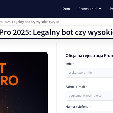
Dom
Przewodniki
P
o 2025: Legalny bot czy wysokie ryzyko
Pro 2025: Legalny bot czy wysoki
Oficjalna rejestracja Pro
Imię
*
Adres e-mail
*
Numer telefonu
*