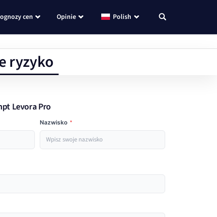
rognozy cen
Opinie
Polish
e ryzyko
mpt Levora Pro
Nazwisko
*