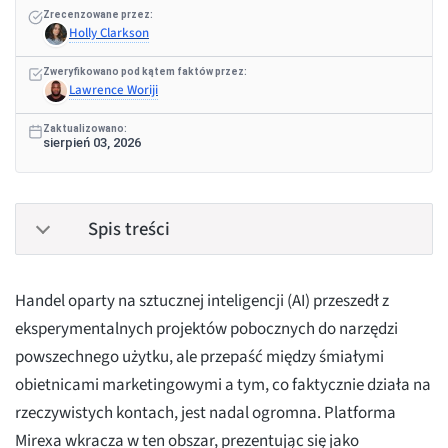
Zrecenzowane przez:
Holly Clarkson
Zweryfikowano pod kątem faktów przez:
Lawrence Woriji
Zaktualizowano:
sierpień 03, 2026
Spis treści
Handel oparty na sztucznej inteligencji (AI) przeszedł z
eksperymentalnych projektów pobocznych do narzędzi
powszechnego użytku, ale przepaść między śmiałymi
obietnicami marketingowymi a tym, co faktycznie działa na
rzeczywistych kontach, jest nadal ogromna. Platforma
Mirexa wkracza w ten obszar, prezentując się jako