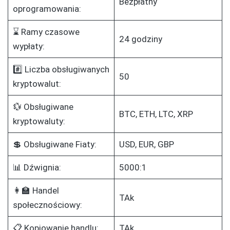
Bezpłatny
oprogramowania:
⌛ Ramy czasowe
24 godziny
wypłaty:
#️⃣ Liczba obsługiwanych
50
kryptowalut:
💱 Obsługiwane
BTC, ETH, LTC, XRP
kryptowaluty:
💲 Obsługiwane Fiaty:
USD, EUR, GBP
📊 Dźwignia:
5000:1
👩‍🏫 Handel
TAk
społecznościowy:
📋 Kopiowanie handlu:
TAk