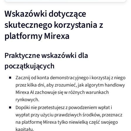
Wskazówki dotyczące
skutecznego korzystania z
platformy Mirexa
Praktyczne wskazówki dla
początkujących
Zacznij od konta demonstracyjnego i korzystaj z niego
przez kilka dni, aby zrozumieć, jak algorytm handlowy
Mirexa AI zachowuje się w różnych warunkach
rynkowych.
Dopóki nie przetestujesz z powodzeniem wpłat i
wypłat przy użyciu prawdziwych środków, przeznacz
na platformę Mirexa tylko niewielką część swojego
kapitału.