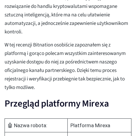
rozwiązanie do handlu kryptowalutami wspomagane
sztuczną inteligencją, które ma na celu ułatwienie
automatyzacji, a jednocześnie zapewnienie użytkownikom
kontroli.
W tej recenzji Bitnation osobiście zapoznałem się z
platformą i gorąco polecam wszystkim zainteresowanym
uzyskanie dostępu do niej za pośrednictwem naszego
oficjalnego kanału partnerskiego. Dzięki temu proces
rejestracji i weryfikacji przebiegnie tak bezpiecznie, jak to
tylko możliwe.
Przegląd platformy Mirexa
🤖 Nazwa robota:
Platforma Mirexa