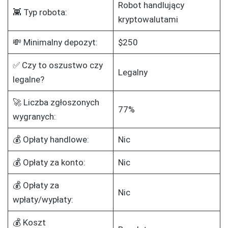
Robot handlujący
👾 Typ robota:
kryptowalutami
💸 Minimalny depozyt:
$250
✅ Czy to oszustwo czy
Legalny
legalne?
🚀 Liczba zgłoszonych
77%
wygranych:
💰 Opłaty handlowe:
Nic
💰 Opłaty za konto:
Nic
💰 Opłaty za
Nic
wpłaty/wypłaty:
💰 Koszt