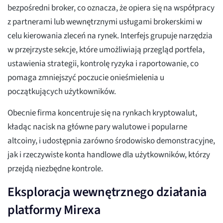
bezpośredni broker, co oznacza, że opiera się na współpracy
z partnerami lub wewnętrznymi usługami brokerskimi w
celu kierowania zleceń na rynek. Interfejs grupuje narzędzia
w przejrzyste sekcje, które umożliwiają przegląd portfela,
ustawienia strategii, kontrolę ryzyka i raportowanie, co
pomaga zmniejszyć poczucie onieśmielenia u
początkujących użytkowników.
Obecnie firma koncentruje się na rynkach kryptowalut,
kładąc nacisk na główne pary walutowe i popularne
altcoiny, i udostępnia zarówno środowisko demonstracyjne,
jak i rzeczywiste konta handlowe dla użytkowników, którzy
przejdą niezbędne kontrole.
Eksploracja wewnętrznego działania
platformy Mirexa