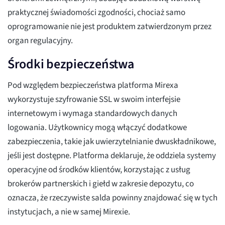
praktycznej świadomości zgodności, chociaż samo
oprogramowanie nie jest produktem zatwierdzonym przez
organ regulacyjny.
Środki bezpieczeństwa
Pod względem bezpieczeństwa platforma Mirexa
wykorzystuje szyfrowanie SSL w swoim interfejsie
internetowym i wymaga standardowych danych
logowania. Użytkownicy mogą włączyć dodatkowe
zabezpieczenia, takie jak uwierzytelnianie dwuskładnikowe,
jeśli jest dostępne. Platforma deklaruje, że oddziela systemy
operacyjne od środków klientów, korzystając z usług
brokerów partnerskich i giełd w zakresie depozytu, co
oznacza, że rzeczywiste salda powinny znajdować się w tych
instytucjach, a nie w samej Mirexie.