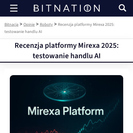
Bitnacja
>
>
>
Bitnacja
Opinie
Roboty
Recenzja platformy Mirexa 2025:
testowanie handlu AI
Recenzja platformy Mirexa 2025:
testowanie handlu AI