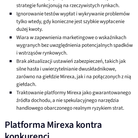
strategie funkcjonują na rzeczywistych rynkach.
Ignorowanie testów wypłat i wykrywanie problemów
tylko wtedy, gdy konieczne jest szybkie wypłacenie
dużej kwoty.
Wiara w zapewnienia marketingowe o wskaźnikach
wygranych bez uwzględnienia potencjalnych spadków
i wstrząsów rynkowych.
Brak aktualizacji ustawień zabezpieczeń, takich jak
silne hasła i uwierzytelnianie dwuskładnikowe,
zarówno na giełdzie Mirexa, jak i na połączonych z nią
giełdach.
Traktowanie platformy Mirexa jako gwarantowanego
źródła dochodu, a nie spekulacyjnego narzędzia
handlowego obarczonego realnym ryzykiem strat.
Platforma Mirexa kontra
konkurenci