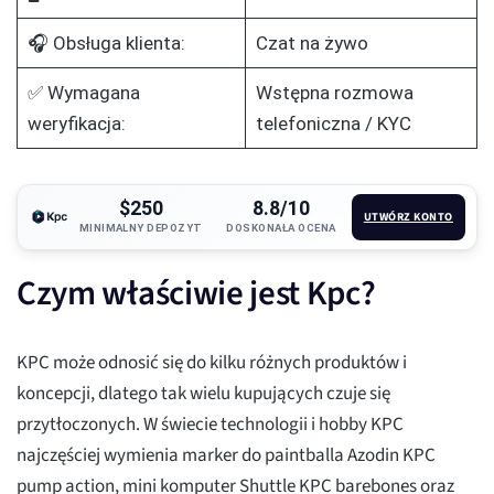
🎧 Obsługa klienta:
Czat na żywo
✅ Wymagana
Wstępna rozmowa
weryfikacja:
telefoniczna / KYC
$250
8.8/10
UTWÓRZ KONTO
MINIMALNY DEPOZYT
DOSKONAŁA OCENA
Czym właściwie jest Kpc?
KPC może odnosić się do kilku różnych produktów i
koncepcji, dlatego tak wielu kupujących czuje się
przytłoczonych. W świecie technologii i hobby KPC
najczęściej wymienia marker do paintballa Azodin KPC
pump action, mini komputer Shuttle KPC barebones oraz