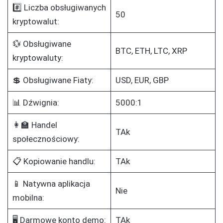
#️⃣ Liczba obsługiwanych
50
kryptowalut:
💱 Obsługiwane
BTC, ETH, LTC, XRP
kryptowaluty:
💲 Obsługiwane Fiaty:
USD, EUR, GBP
📊 Dźwignia:
5000:1
👩‍🏫 Handel
TAk
społecznościowy:
📋 Kopiowanie handlu:
TAk
📱 Natywna aplikacja
Nie
mobilna:
🖥️ Darmowe konto demo:
TAk