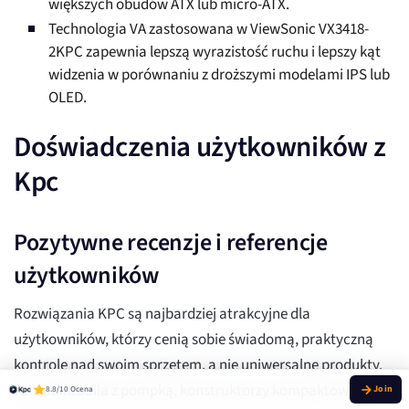
większych obudów ATX lub micro-ATX.
Technologia VA zastosowana w ViewSonic VX3418-
2KPC zapewnia lepszą wyrazistość ruchu i lepszy kąt
widzenia w porównaniu z droższymi modelami IPS lub
OLED.
Doświadczenia użytkowników z
Kpc
Pozytywne recenzje i referencje
użytkowników
Rozwiązania KPC są najbardziej atrakcyjne dla
użytkowników, którzy cenią sobie świadomą, praktyczną
kontrolę nad swoim sprzętem, a nie uniwersalne produkty.
Fani paintballa z pompką, konstruktorzy kompaktowych
8.8/10 Ocena