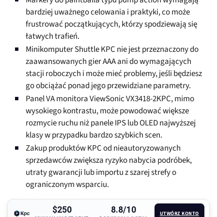
Markery do paintballa typu pump action wymagają
bardziej uważnego celowania i praktyki, co może
frustrować początkujących, którzy spodziewają się
łatwych trafień.
Minikomputer Shuttle KPC nie jest przeznaczony do
zaawansowanych gier AAA ani do wymagających
stacji roboczych i może mieć problemy, jeśli będziesz
go obciążać ponad jego przewidziane parametry.
Panel VA monitora ViewSonic VX3418-2KPC, mimo
wysokiego kontrastu, może powodować większe
rozmycie ruchu niż panele IPS lub OLED najwyższej
klasy w przypadku bardzo szybkich scen.
Zakup produktów KPC od nieautoryzowanych
sprzedawców zwiększa ryzyko nabycia podróbek,
utraty gwarancji lub importu z szarej strefy o
ograniczonym wsparciu.
$250
8.8/10
UTWÓRZ KONTO