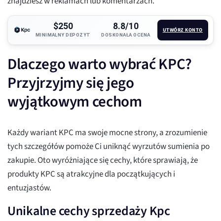
znajdziesz w reklamach lub komentarzach.
$250
8.8/10
UTWÓRZ KONTO
MINIMALNY DEPOZYT
DOSKONAŁA OCENA
Dlaczego warto wybrać KPC?
Przyjrzyjmy się jego
wyjątkowym cechom
Każdy wariant KPC ma swoje mocne strony, a zrozumienie
tych szczegółów pomoże Ci uniknąć wyrzutów sumienia po
zakupie. Oto wyróżniające się cechy, które sprawiają, że
produkty KPC są atrakcyjne dla początkujących i
entuzjastów.
Unikalne cechy sprzedaży Kpc