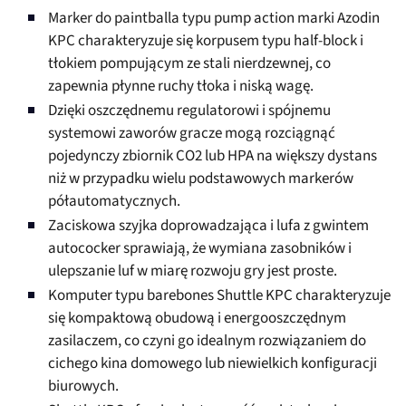
Marker do paintballa typu pump action marki Azodin
KPC charakteryzuje się korpusem typu half-block i
tłokiem pompującym ze stali nierdzewnej, co
zapewnia płynne ruchy tłoka i niską wagę.
Dzięki oszczędnemu regulatorowi i spójnemu
systemowi zaworów gracze mogą rozciągnąć
pojedynczy zbiornik CO2 lub HPA na większy dystans
niż w przypadku wielu podstawowych markerów
półautomatycznych.
Zaciskowa szyjka doprowadzająca i lufa z gwintem
autococker sprawiają, że wymiana zasobników i
ulepszanie luf w miarę rozwoju gry jest proste.
Komputer typu barebones Shuttle KPC charakteryzuje
się kompaktową obudową i energooszczędnym
zasilaczem, co czyni go idealnym rozwiązaniem do
cichego kina domowego lub niewielkich konfiguracji
biurowych.