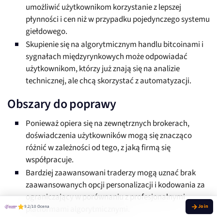
umożliwić użytkownikom korzystanie z lepszej
płynności i cen niż w przypadku pojedynczego systemu
giełdowego.
Skupienie się na algorytmicznym handlu bitcoinami i
sygnałach międzyrynkowych może odpowiadać
użytkownikom, którzy już znają się na analizie
technicznej, ale chcą skorzystać z automatyzacji.
Obszary do poprawy
Ponieważ opiera się na zewnętrznych brokerach,
doświadczenia użytkowników mogą się znacząco
różnić w zależności od tego, z jaką firmą się
współpracuje.
Bardziej zaawansowani traderzy mogą uznać brak
zaawansowanych opcji personalizacji i kodowania za
ograniczający w porównaniu z profesjonalnymi
9.2/10 Ocena
platformami algorytmicznymi.