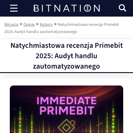
Bitnacja
>
>
>
Bitnacja
Opinie
Roboty
Natychmiastowa recenzja Primebit
2025: Audyt handlu zautomatyzowanego
Natychmiastowa recenzja Primebit
2025: Audyt handlu
zautomatyzowanego