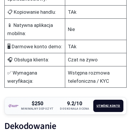
📋 Kopiowanie handlu:
TAk
📱 Natywna aplikacja
Nie
mobilna:
🖥️ Darmowe konto demo:
TAk
🎧 Obsługa klienta:
Czat na żywo
✅ Wymagana
Wstępna rozmowa
weryfikacja:
telefoniczna / KYC
$250
9.2/10
UTWÓRZ KONTO
MINIMALNY DEPOZYT
DOSKONAŁA OCENA
Dekodowanie