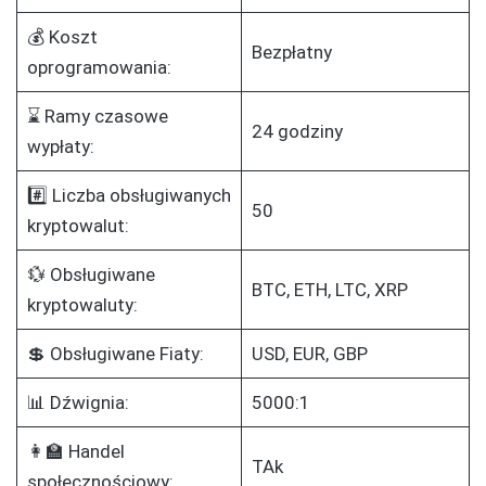
💰 Koszt
Bezpłatny
oprogramowania:
⌛ Ramy czasowe
24 godziny
wypłaty:
#️⃣ Liczba obsługiwanych
50
kryptowalut:
💱 Obsługiwane
BTC, ETH, LTC, XRP
kryptowaluty:
💲 Obsługiwane Fiaty:
USD, EUR, GBP
📊 Dźwignia:
5000:1
👩‍🏫 Handel
TAk
społecznościowy: