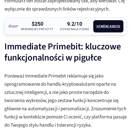
Formularz ten został zaprojektowany tak, aby kierować Cię
wyłącznie do sprawdzonych linków rejestracyjnych.
$250
9.2/10
UTWÓRZ KONTO
MINIMALNY DEPOZYT
DOSKONAŁA OCENA
Immediate Primebit: kluczowe
funkcjonalności w pigułce
Ponieważ Immediate Primebit reklamuje się jako
oprogramowanie do handlu kryptowalutami oparte na
sztucznej inteligencji, a nie jako proste narzędzie do
tworzenia wykresów, jego zestaw funkcji koncentruje się
głównie na automatyzacji i personalizacji. Zrozumienie tych
funkcji w kontekście pomoże Ci ocenić, czy platforma pasuje
do Twojego stylu handlu i tolerancji ryzyka.