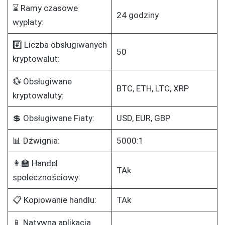
⌛ Ramy czasowe
24 godziny
wypłaty:
#️⃣ Liczba obsługiwanych
50
kryptowalut:
💱 Obsługiwane
BTC, ETH, LTC, XRP
kryptowaluty:
💲 Obsługiwane Fiaty:
USD, EUR, GBP
📊 Dźwignia:
5000:1
👩‍🏫 Handel
TAk
społecznościowy:
📋 Kopiowanie handlu:
TAk
📱 Natywna aplikacja