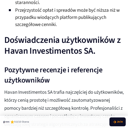
staranności.
Przejrzystość opłat i spreadów może być niższa niż w
przypadku wiodących platform publikujących
szczegółowe cenniki.
Doświadczenia użytkowników z
Havan Investimentos SA.
Pozytywne recenzje i referencje
użytkowników
Havan Investimentos SA trafia najczęściej do użytkowników,
którzy cenią prostotę i możliwość zautomatyzowanej
pomocy bardziej niż szczegółową kontrolę. Profesjonaliści z
ograniczonym czasem i początkujący inwestorzy często
9.0/10 Ocena
uważają ideę strategii algorytmicznych za atrakcyjną, pod