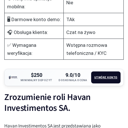
Nie
mobilna:
🖥️ Darmowe konto demo:
TAk
🎧 Obsługa klienta:
Czat na żywo
✅ Wymagana
Wstępna rozmowa
weryfikacja:
telefoniczna / KYC
$250
9.0/10
UTWÓRZ KONTO
MINIMALNY DEPOZYT
DOSKONAŁA OCENA
Zrozumienie roli Havan
Investimentos SA.
Havan Investimentos SA jest przedstawiana jako