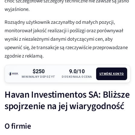
choć szczegółowe szczegóły techniczne nie zawsze są jasno
wyjaśnione.
Rozsądny użytkownik zaczynałby od małych pozycji,
monitorował jakość realizacji i poślizgi oraz porównywał
wyniki z niezależnymi danymi dotyczącymi cen, aby
upewnić się, że transakcje są rzeczywiście przeprowadzane
zgodnie z reklamą.
$250
9.0/10
UTWÓRZ KONTO
MINIMALNY DEPOZYT
DOSKONAŁA OCENA
Havan Investimentos SA: Bliższe
spojrzenie na jej wiarygodność
O firmie