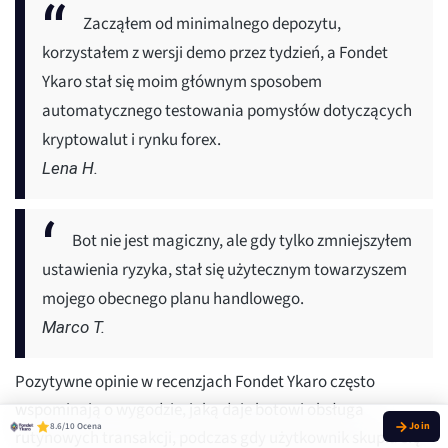
Zacząłem od minimalnego depozytu,
korzystałem z wersji demo przez tydzień, a Fondet
Ykaro stał się moim głównym sposobem
automatycznego testowania pomysłów dotyczących
kryptowalut i rynku forex.
Lena H.
Bot nie jest magiczny, ale gdy tylko zmniejszyłem
ustawienia ryzyka, stał się użytecznym towarzyszem
mojego obecnego planu handlowego.
Marco T.
Pozytywne opinie w recenzjach Fondet Ykaro często
wspominają o wygodzie, jaką daje botowi obsługa
8.6/10 Ocena
rutynowych transakcji, podczas gdy użytkownik skupia się