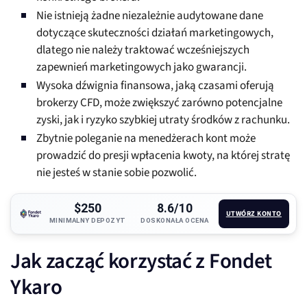
Nie istnieją żadne niezależnie audytowane dane
dotyczące skuteczności działań marketingowych,
dlatego nie należy traktować wcześniejszych
zapewnień marketingowych jako gwarancji.
Wysoka dźwignia finansowa, jaką czasami oferują
brokerzy CFD, może zwiększyć zarówno potencjalne
zyski, jak i ryzyko szybkiej utraty środków z rachunku.
Zbytnie poleganie na menedżerach kont może
prowadzić do presji wpłacenia kwoty, na której stratę
nie jesteś w stanie sobie pozwolić.
$250
8.6/10
UTWÓRZ KONTO
MINIMALNY DEPOZYT
DOSKONAŁA OCENA
Jak zacząć korzystać z Fondet
Ykaro