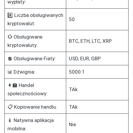
wypłaty:
#️⃣ Liczba obsługiwanych
50
kryptowalut:
💱 Obsługiwane
BTC, ETH, LTC, XRP
kryptowaluty:
💲 Obsługiwane Fiaty:
USD, EUR, GBP
📊 Dźwignia:
5000:1
👩‍🏫 Handel
TAk
społecznościowy:
📋 Kopiowanie handlu:
TAk
📱 Natywna aplikacja
Nie
mobilna: