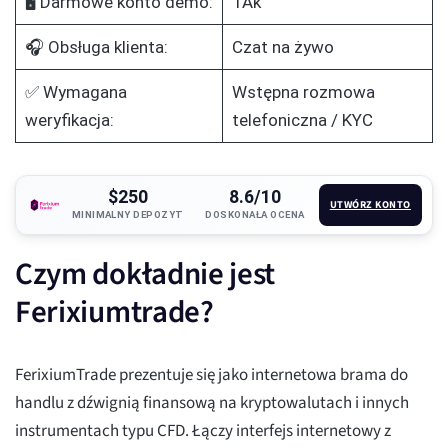
🖥️ Darmowe konto demo:
TAk
🎧 Obsługa klienta:
Czat na żywo
✅ Wymagana
Wstępna rozmowa
weryfikacja:
telefoniczna / KYC
$250
8.6/10
UTWÓRZ KONTO
MINIMALNY DEPOZYT
DOSKONAŁA OCENA
Czym dokładnie jest
Ferixiumtrade?
FerixiumTrade prezentuje się jako internetowa brama do
handlu z dźwignią finansową na kryptowalutach i innych
instrumentach typu CFD. Łączy interfejs internetowy z