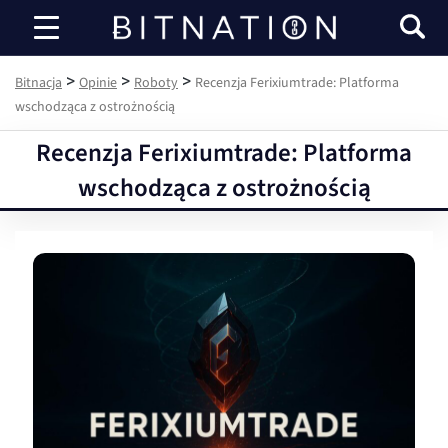
Bitnacja
>
>
>
Bitnacja
Opinie
Roboty
Recenzja Ferixiumtrade: Platforma
wschodząca z ostrożnością
Recenzja Ferixiumtrade: Platforma
wschodząca z ostrożnością