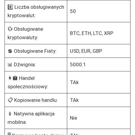
#️⃣ Liczba obsługiwanych
50
kryptowalut:
💱 Obsługiwane
BTC, ETH, LTC, XRP
kryptowaluty:
💲 Obsługiwane Fiaty:
USD, EUR, GBP
📊 Dźwignia:
5000:1
👩‍🏫 Handel
TAk
społecznościowy:
📋 Kopiowanie handlu:
TAk
📱 Natywna aplikacja
Nie
mobilna: