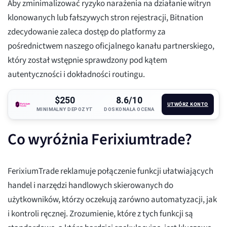
Aby zminimalizować ryzyko narażenia na działanie witryn
klonowanych lub fałszywych stron rejestracji, Bitnation
zdecydowanie zaleca dostęp do platformy za
pośrednictwem naszego oficjalnego kanału partnerskiego,
który został wstępnie sprawdzony pod kątem
autentyczności i dokładności routingu.
$250
8.6/10
UTWÓRZ KONTO
MINIMALNY DEPOZYT
DOSKONAŁA OCENA
Co wyróżnia Ferixiumtrade?
FerixiumTrade reklamuje połączenie funkcji ułatwiających
handel i narzędzi handlowych skierowanych do
użytkowników, którzy oczekują zarówno automatyzacji, jak
i kontroli ręcznej. Zrozumienie, które z tych funkcji są