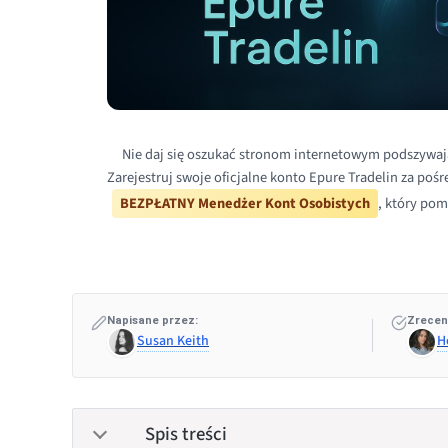
Nie daj się oszukać stronom internetowym podszywaj
Zarejestruj swoje oficjalne konto Epure Tradelin za poś
BEZPŁATNY Menedżer Kont Osobistych
, który pom
Napisane przez:
Zrecen
Susan Keith
H
Spis treści