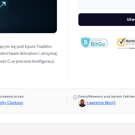
Utw
ącym się pod Epure Tradelin.
rednictwem Bitnation i otrzymaj
oże Ci w procesie konfiguracji.
zowane przez:
Zweryfikowano pod kątem faktów
olly Clarkson
Lawrence Woriji