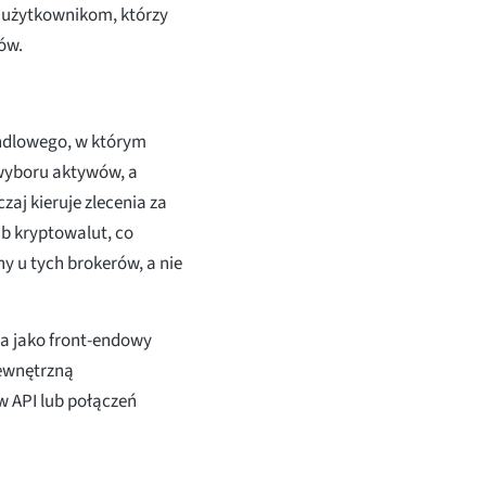
 użytkownikom, którzy
ów.
handlowego, w którym
 wyboru aktywów, a
zaj kieruje zlecenia za
b kryptowalut, co
y u tych brokerów, a nie
ła jako front-endowy
zewnętrzną
w API lub połączeń