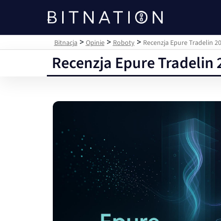
Bitnacja
>
>
>
Bitnacja
Opinie
Roboty
Recenzja Epure Tradelin 2
Recenzja Epure Tradelin