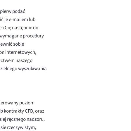
ajpierw podać
ć je e-mailem lub
eli Cię następnie do
ie wymagane procedury
pewnić sobie
on internetowych,
nictwem naszego
zielnego wyszukiwania
referowany poziom
ub kontrakty CFD, oraz
ziej ręcznego nadzoru.
sie rzeczywistym,