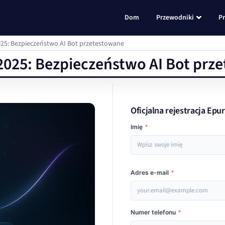
Dom
Przewodniki
P
025: Bezpieczeństwo AI Bot przetestowane
 2025: Bezpieczeństwo AI Bot prz
Oficjalna rejestracja Epu
Imię
*
Adres e-mail
*
Numer telefonu
*