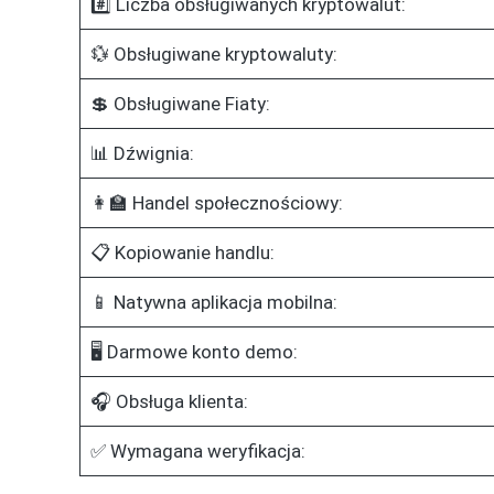
#️⃣ Liczba obsługiwanych kryptowalut:
💱 Obsługiwane kryptowaluty:
💲 Obsługiwane Fiaty:
📊 Dźwignia:
👩‍🏫 Handel społecznościowy:
📋 Kopiowanie handlu:
📱 Natywna aplikacja mobilna:
🖥️ Darmowe konto demo:
🎧 Obsługa klienta:
✅ Wymagana weryfikacja: