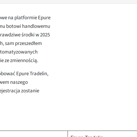
towe na platformie Epure
wemu botowi handlowemu
prawdziwe środki w 2025
ch, sam przeszedłem
 zautomatyzowanych
ie ze zmiennością.
róbować Epure Tradelin,
ctwem naszego
ejestracja zostanie