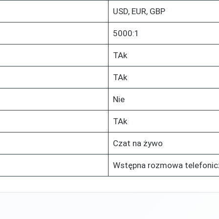
USD, EUR, GBP
5000:1
TAk
TAk
Nie
TAk
Czat na żywo
Wstępna rozmowa telefonic