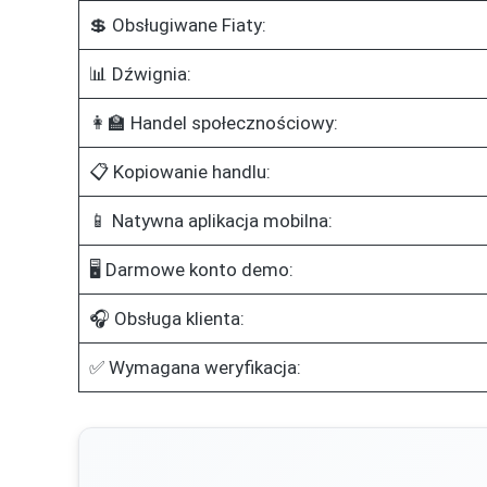
💲 Obsługiwane Fiaty:
📊 Dźwignia:
👩‍🏫 Handel społecznościowy:
📋 Kopiowanie handlu:
📱 Natywna aplikacja mobilna:
🖥️ Darmowe konto demo:
🎧 Obsługa klienta:
✅ Wymagana weryfikacja: