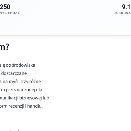
250
9.1
NY DEPOZYT
DOSKONA
rm?
 się do środowiska
ą dostarczane
 na myśli trzy różne
orm przeznaczonej dla
unikacji biznesowej lub
rm recenzji i handlu.