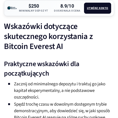
$250
8.9/10
UTWÓRZ KONTO
MINIMALNY DEPOZYT
DOSKONAŁA OCENA
Wskazówki dotyczące
skutecznego korzystania z
Bitcoin Everest AI
Praktyczne wskazówki dla
początkujących
Zacznij od minimalnego depozytu i traktuj go jako
kapitał eksperymentalny, a nie podstawowe
oszczędności.
Spędź trochę czasu w dowolnym dostępnym trybie
demonstracyjnym, aby dowiedzieć się, w jaki sposób
Bitcoin Everest AI reaguje na różne ruchy rynkowe.