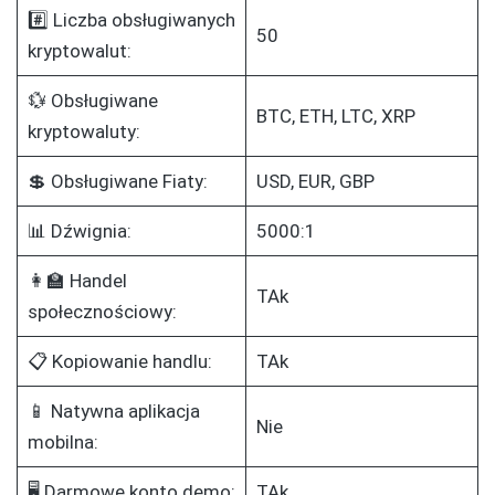
#️⃣ Liczba obsługiwanych
50
kryptowalut:
💱 Obsługiwane
BTC, ETH, LTC, XRP
kryptowaluty:
💲 Obsługiwane Fiaty:
USD, EUR, GBP
📊 Dźwignia:
5000:1
👩‍🏫 Handel
TAk
społecznościowy:
📋 Kopiowanie handlu:
TAk
📱 Natywna aplikacja
Nie
mobilna:
🖥️ Darmowe konto demo:
TAk