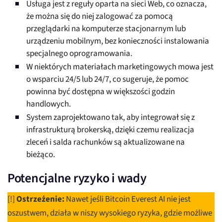
Usługa jest z reguły oparta na sieci Web, co oznacza,
że można się do niej zalogować za pomocą
przeglądarki na komputerze stacjonarnym lub
urządzeniu mobilnym, bez konieczności instalowania
specjalnego oprogramowania.
W niektórych materiałach marketingowych mowa jest
o wsparciu 24/5 lub 24/7, co sugeruje, że pomoc
powinna być dostępna w większości godzin
handlowych.
System zaprojektowano tak, aby integrował się z
infrastrukturą brokerską, dzięki czemu realizacja
zleceń i salda rachunków są aktualizowane na
bieżąco.
Potencjalne ryzyko i wady
[!]
Ostrzeżenie:
Nawet jeśli Bitcoin Everest AI nie jest
oszustwem, działa w niszy wysokiego ryzyka, gdzie możliwe