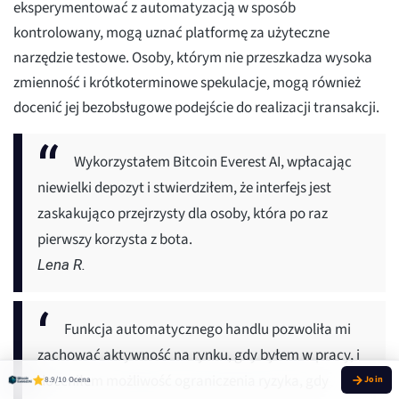
eksperymentować z automatyzacją w sposób
kontrolowany, mogą uznać platformę za użyteczne
narzędzie testowe. Osoby, którym nie przeszkadza wysoka
zmienność i krótkoterminowe spekulacje, mogą również
docenić jej bezobsługowe podejście do realizacji transakcji.
Wykorzystałem Bitcoin Everest AI, wpłacając
niewielki depozyt i stwierdziłem, że interfejs jest
zaskakująco przejrzysty dla osoby, która po raz
pierwszy korzysta z bota.
Lena R.
Funkcja automatycznego handlu pozwoliła mi
zachować aktywność na rynku, gdy byłem w pracy, i
doceniłem możliwość ograniczenia ryzyka, gdy
8.9/10 Ocena