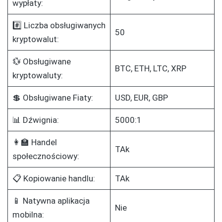
wypłaty:
#️⃣ Liczba obsługiwanych
50
kryptowalut:
💱 Obsługiwane
BTC, ETH, LTC, XRP
kryptowaluty:
💲 Obsługiwane Fiaty:
USD, EUR, GBP
📊 Dźwignia:
5000:1
👩‍🏫 Handel
TAk
społecznościowy:
📋 Kopiowanie handlu:
TAk
📱 Natywna aplikacja
Nie
mobilna: