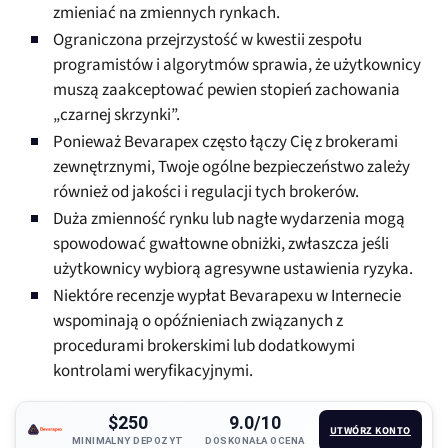
zmieniać na zmiennych rynkach.
Ograniczona przejrzystość w kwestii zespołu
programistów i algorytmów sprawia, że użytkownicy
muszą zaakceptować pewien stopień zachowania
„czarnej skrzynki”.
Ponieważ Bevarapex często łączy Cię z brokerami
zewnętrznymi, Twoje ogólne bezpieczeństwo zależy
również od jakości i regulacji tych brokerów.
Duża zmienność rynku lub nagłe wydarzenia mogą
spowodować gwałtowne obniżki, zwłaszcza jeśli
użytkownicy wybiorą agresywne ustawienia ryzyka.
Niektóre recenzje wypłat Bevarapexu w Internecie
wspominają o opóźnieniach związanych z
procedurami brokerskimi lub dodatkowymi
kontrolami weryfikacyjnymi.
$250
9.0/10
UTWÓRZ KONTO
MINIMALNY DEPOZYT
DOSKONAŁA OCENA