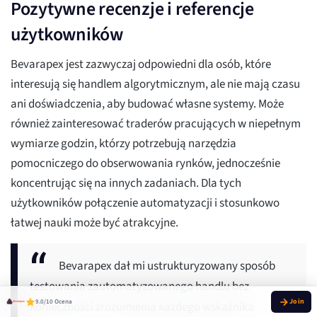
Pozytywne recenzje i referencje
użytkowników
Bevarapex jest zazwyczaj odpowiedni dla osób, które
interesują się handlem algorytmicznym, ale nie mają czasu
ani doświadczenia, aby budować własne systemy. Może
również zainteresować traderów pracujących w niepełnym
wymiarze godzin, którzy potrzebują narzędzia
pomocniczego do obserwowania rynków, jednocześnie
koncentrując się na innych zadaniach. Dla tych
użytkowników połączenie automatyzacji i stosunkowo
łatwej nauki może być atrakcyjne.
Bevarapex dał mi ustrukturyzowany sposób
testowania zautomatyzowanego handlu bez
9.0/10 Ocena
konieczności zrozumienia każdego wskaźnika