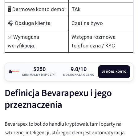
🖥️ Darmowe konto demo:
TAk
🎧 Obsługa klienta:
Czat na żywo
✅ Wymagana
Wstępna rozmowa
weryfikacja:
telefoniczna / KYC
$250
9.0/10
UTWÓRZ KONTO
MINIMALNY DEPOZYT
DOSKONAŁA OCENA
Definicja Bevarapexu i jego
przeznaczenia
Bevarapex to bot do handlu kryptowalutami oparty na
sztucznej inteligencji, którego celem jest automatyzacja