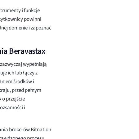
strumenty i funkcje
użytkownicy powinni
alnej domenie i zapoznać
ia Beravastax
 zazwyczaj wypełniają
je ich lub łączy z
aniem środków i
 kraju, przed pełnym
 o przejście
tożsamości i
nia brokerów Bitnation
prawdzonego procesu