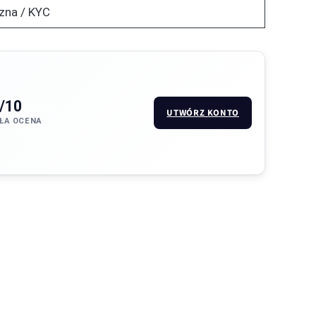
zna / KYC
/10
UTWÓRZ KONTO
ŁA OCENA