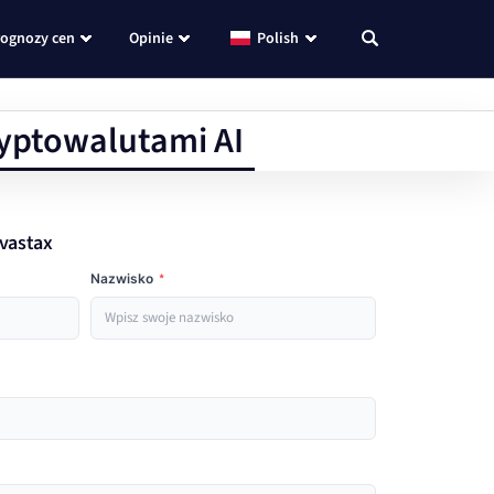
rognozy cen
Opinie
Polish
ryptowalutami AI
avastax
Nazwisko
*