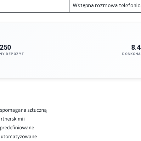
Wstępna rozmowa telefonic
250
8.4
NY DEPOZYT
DOSKONA
 wspomagana sztuczną
rtnerskimi i
 predefiniowane
 zautomatyzowane