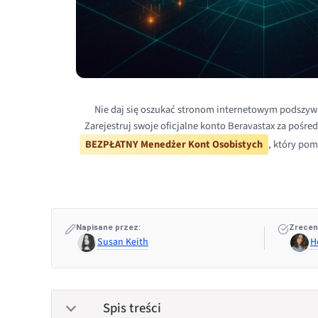
Nie daj się oszukać stronom internetowym podszyw
Zarejestruj swoje oficjalne konto Beravastax za pośre
BEZPŁATNY Menedżer Kont Osobistych
, który pom
Napisane przez:
Zrecen
Susan Keith
H
Spis treści