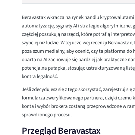
Beravastax wkracza na rynek handlu kryptowalutam
automatyzację, sygnały AI i strategie algorytmiczne, 
częściej poszukują narzędzi, które potrafią interpret
szybciej niż ludzie. W tej uczciwej recenzji Beravastax
poza szum medialny, aby ocenić, czy ta platforma do
oparta na AI zachowuje się bardziej jak praktyczne nar
potencjalna pułapka, stosując ustrukturyzowaną list
kontra legalność.
Jeśli zdecydujesz się z tego skorzystać, zarejestruj s
formularza zweryfikowanego partnera, dzięki czemu 
konta i wybór brokera zostaną przeprowadzone w ra
sprawdzonego procesu.
Przegląd Beravastax