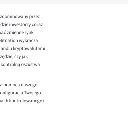
i zdominowany przez
gdzie inwestorzy coraz
ować zmienne rynki
, Bitnation wykracza
 handlu kryptowalutami
zędzie, czy jak
ę kontrolną oszustwa
ię za pomocą naszego
konfiguracja Twojego
mach kontrolowanego i