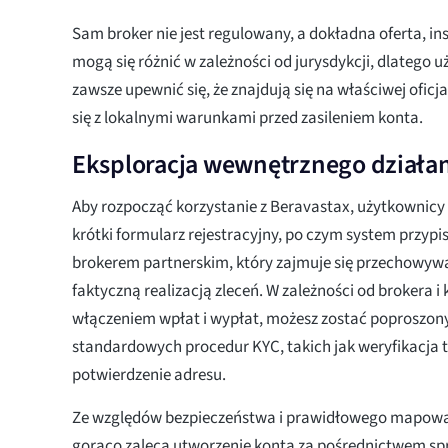
Sam broker nie jest regulowany, a dokładna oferta, in
mogą się różnić w zależności od jurysdykcji, dlatego 
zawsze upewnić się, że znajdują się na właściwej oficj
się z lokalnymi warunkami przed zasileniem konta.
Eksploracja wewnętrznego działan
Aby rozpocząć korzystanie z Beravastax, użytkownicy
krótki formularz rejestracyjny, po czym system przypisu
brokerem partnerskim, który zajmuje się przechowyw
faktyczną realizacją zleceń. W zależności od brokera i
włączeniem wpłat i wypłat, możesz zostać poproszony
standardowych procedur KYC, takich jak weryfikacja 
potwierdzenie adresu.
Ze względów bezpieczeństwa i prawidłowego mapowa
gorąco zaleca utworzenie konta za pośrednictwem s