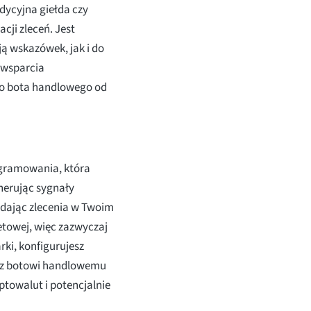
dycyjna giełda czy
acji zleceń. Jest
ą wskazówek, jak i do
 wsparcia
go bota handlowego od
ogramowania, która
nerując sygnały
ładając zlecenia w Twoim
etowej, więc zazwyczaj
rki, konfigurujesz
asz botowi handlowemu
towalut i potencjalnie