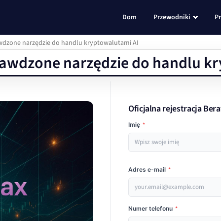
Dom
Przewodniki
P
awdzone narzędzie do handlu kryptowalutami AI
rawdzone narzędzie do handlu k
Oficjalna rejestracja Ber
Imię
*
Adres e-mail
*
Numer telefonu
*