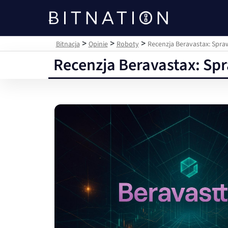
Bitnacja
>
>
>
Bitnacja
Opinie
Roboty
Recenzja Beravastax: Spr
Recenzja Beravastax: Sp