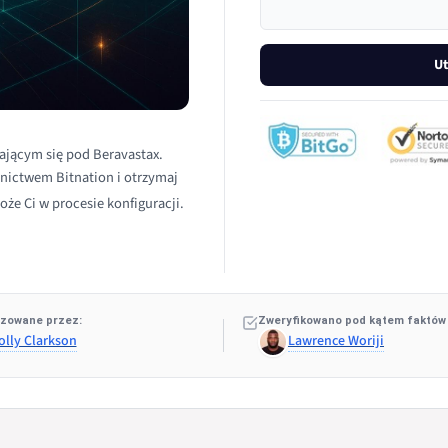
Ut
ającym się pod Beravastax.
dnictwem Bitnation i otrzymaj
oże Ci w procesie konfiguracji.
zowane przez:
Zweryfikowano pod kątem faktów
olly Clarkson
Lawrence Woriji