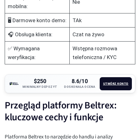
Nie
mobilna:
🖥️ Darmowe konto demo:
TAk
🎧 Obsługa klienta:
Czat na żywo
✅ Wymagana
Wstępna rozmowa
weryfikacja:
telefoniczna / KYC
$250
8.6/10
UTWÓRZ KONTO
MINIMALNY DEPOZYT
DOSKONAŁA OCENA
Przegląd platformy Beltrex:
kluczowe cechy i funkcje
Platforma Beltrex to narzędzie do handlu i analizy