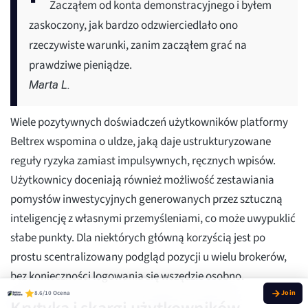
Zacząłem od konta demonstracyjnego i byłem
zaskoczony, jak bardzo odzwierciedlało ono
rzeczywiste warunki, zanim zacząłem grać na
prawdziwe pieniądze.
Marta L.
Wiele pozytywnych doświadczeń użytkowników platformy
Beltrex wspomina o uldze, jaką daje ustrukturyzowane
reguły ryzyka zamiast impulsywnych, ręcznych wpisów.
Użytkownicy doceniają również możliwość zestawiania
pomysłów inwestycyjnych generowanych przez sztuczną
inteligencję z własnymi przemyśleniami, co może uwypuklić
słabe punkty. Dla niektórych główną korzyścią jest po
prostu scentralizowany podgląd pozycji u wielu brokerów,
bez konieczności logowania się wszędzie osobno.
8.6/10 Ocena