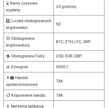
⌛ Ramy czasowe
24 godziny
wypłaty:
#️⃣ Liczba obsługiwanych
50
kryptowalut:
💱 Obsługiwane
BTC, ETH, LTC, XRP
kryptowaluty:
💲 Obsługiwane Fiaty:
USD, EUR, GBP
📊 Dźwignia:
5000:1
👩‍🏫 Handel
TAk
społecznościowy:
📋 Kopiowanie handlu:
TAk
📱 Natywna aplikacja