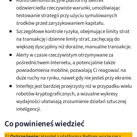
Konto demonstracyjne platformy Beltrex
odzwierciedla rzeczywiste warunki, umożliwiając
testowanie strategii przy użyciu symulowanych
środków przed zaryzykowaniem kapitału.
Szczegółowe kontrole ryzyka, obejmujące limity strat
na transakcję i dzienne limity strat, zachęcają do
większej dyscypliny niż doraźne, manualne transakcje.
Alerty w czasie rzeczywistym otrzymywane za
pośrednictwem Internetu, a potencjalnie także
powiadomienia mobilne, pozwalają Ci reagować na
duże ruchy na rynku, nawet gdy nie jesteś przy ekranie.
Interfejs jest bardziej przejrzysty niż w przypadku wielu
robotów kryptograficznych, a wizualne wykresy
wydajności ułatwiają zrozumienie działań sztucznej
inteligencji.
Co powinieneś wiedzieć
[!]
Ostrzeżenie:
Handel z platformą Beltrex wiąże się z