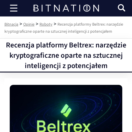
Bitnacja
>
>
>
Bitnacja
Opinie
Roboty
Recenzja platformy Beltrex: narzędzie
kryptograficzne oparte na sztucznej inteligencji z potencjałem
Recenzja platformy Beltrex: narzędzie
kryptograficzne oparte na sztucznej
inteligencji z potencjałem