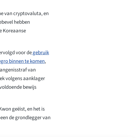
e van cryptovaluta, en
tiebevel hebben
de Koreaanse
ervolgd voor de
gebruik
egro binnen te komen
,
vangenisstraf van
oek volgens aanklager
t voldoende bewijs
won geëist, en het is
heen de grondlegger van