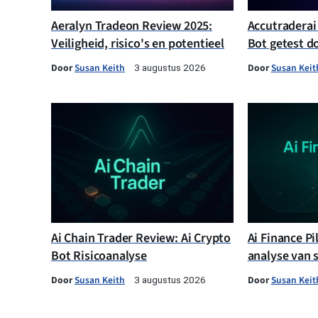
Aeralyn Tradeon Review 2025:
Accutraderai
Veiligheid, risico's en potentieel
Bot getest d
Door
Susan Keith
Door
Susan Keit
3 augustus 2026
Ai Chain Trader Review: Ai Crypto
Ai Finance Pi
Bot Risicoanalyse
analyse van 
Door
Susan Keith
Door
Susan Keit
3 augustus 2026