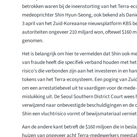
betrokken waren bij de ineenstorting van het Terra-
medeoprichter Shin Hyun-Seong, ook bekend als Danie
3 april van het Zuid-Koreaanse nieuwsplatform KBS be
autoriteiten ongeveer 210 miljard won, oftewel $160 m
genomen.
Het is belangrijk om hier te vermelden dat Shin ook 
van fraude heeft die specifiek verband houden met he
risico's die verbonden zijn aan het investeren in en han
tokens van het Terra-ecosysteem. Een poging van Zu
om een arrestatiebevel uit te vaardigen voor de mede-
mislukking uit. De Seoul Southern District Court wees h
verwijzend naar onbevestigde beschuldigingen en de o
Shin een vluchtrisico vormt of bewijsmateriaal verniet
Aan de andere kant betreft de $160 miljoen die in besl
huizen van ongeveer acht Terra-medewerkers meestal