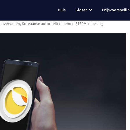
Huis
Gidsen
Prijsvoorspelli
 overvallen, Koreaanse autoriteiten nemen $160M in beslag