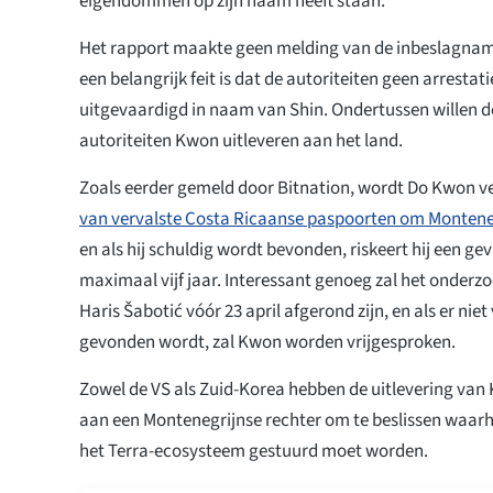
eigendommen op zijn naam heeft staan.
Het rapport maakte geen melding van de inbeslagnam
een belangrijk feit is dat de autoriteiten geen arresta
uitgevaardigd in naam van Shin. Ondertussen willen 
autoriteiten Kwon uitleveren aan het land.
Zoals eerder gemeld door Bitnation, wordt Do Kwon v
van vervalste Costa Ricaanse paspoorten om Monten
en als hij schuldig wordt bevonden, riskeert hij een ge
maximaal vijf jaar. Interessant genoeg zal het onderz
Haris Šabotić vóór 23 april afgerond zijn, en als er nie
gevonden wordt, zal Kwon worden vrijgesproken.
Zowel de VS als Zuid-Korea hebben de uitlevering van K
aan een Montenegrijnse rechter om te beslissen waar
het Terra-ecosysteem gestuurd moet worden.