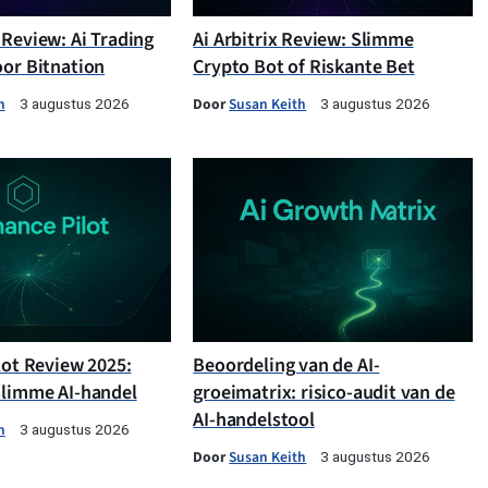
 Review: Ai Trading
Ai Arbitrix Review: Slimme
oor Bitnation
Crypto Bot of Riskante Bet
h
Door
Susan Keith
3 augustus 2026
3 augustus 2026
lot Review 2025:
Beoordeling van de AI-
slimme AI-handel
groeimatrix: risico-audit van de
AI-handelstool
h
3 augustus 2026
Door
Susan Keith
3 augustus 2026