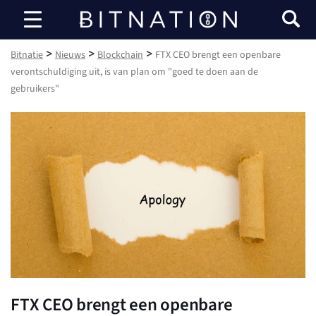
Bitnatie
>
>
>
Bitnatie
Nieuws
Blockchain
FTX CEO brengt een openbare
verontschuldiging uit, is van plan om "goed te doen aan de
gebruikers"
FTX CEO brengt een openbare