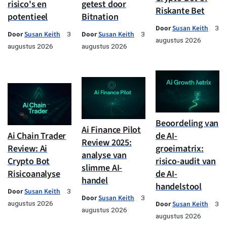
risico's en
getest door
Riskante Bet
potentieel
Bitnation
Door
Susan Keith
3
Door
Susan Keith
Door
Susan Keith
3
3
augustus 2026
augustus 2026
augustus 2026
Beoordeling van
Ai Finance Pilot
Ai Chain Trader
de AI-
Review 2025:
Review: Ai
groeimatrix:
analyse van
Crypto Bot
risico-audit van
slimme AI-
Risicoanalyse
de AI-
handel
handelstool
Door
Susan Keith
3
Door
Susan Keith
3
augustus 2026
Door
Susan Keith
3
augustus 2026
augustus 2026