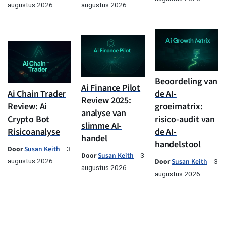
augustus 2026
augustus 2026
Beoordeling van
Ai Finance Pilot
Ai Chain Trader
de AI-
Review 2025:
Review: Ai
groeimatrix:
analyse van
Crypto Bot
risico-audit van
slimme AI-
Risicoanalyse
de AI-
handel
handelstool
Door
Susan Keith
3
Door
Susan Keith
3
augustus 2026
Door
Susan Keith
3
augustus 2026
augustus 2026