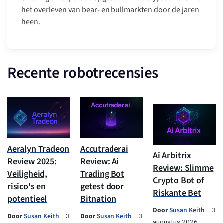
het overleven van bear- en bullmarkten door de jaren
heen.
Recente robotrecensies
Aeralyn Tradeon
Accutraderai
Ai Arbitrix
Review 2025:
Review: Ai
Review: Slimme
Veiligheid,
Trading Bot
Crypto Bot of
risico's en
getest door
Riskante Bet
potentieel
Bitnation
Door
Susan Keith
3
Door
Susan Keith
Door
Susan Keith
3
3
augustus 2026