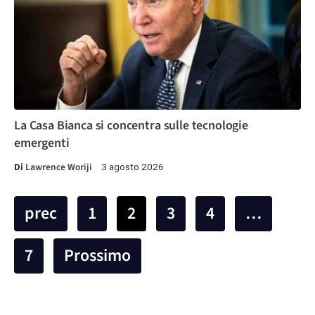
La Casa Bianca si concentra sulle tecnologie
emergenti
Di
Lawrence Woriji
3 agosto 2026
prec
1
2
3
4
…
7
Prossimo