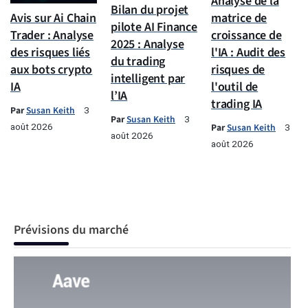
Analyse de la
Bilan du projet
Avis sur Ai Chain
matrice de
pilote AI Finance
Trader : Analyse
croissance de
2025 : Analyse
des risques liés
l'IA : Audit des
du trading
aux bots crypto
risques de
intelligent par
IA
l'outil de
l’IA
trading IA
Par
Susan Keith
3
Par
Susan Keith
3
août 2026
Par
Susan Keith
3
août 2026
août 2026
Prévisions du marché