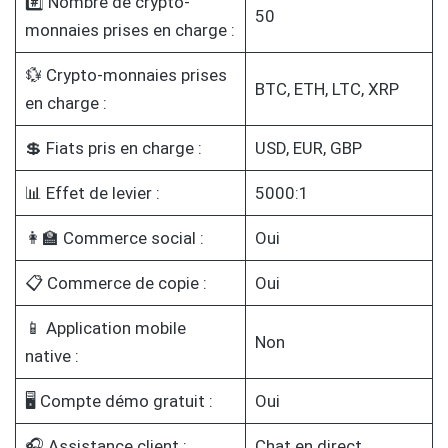
#️⃣ Nombre de crypto-
50
monnaies prises en charge :
💱 Crypto-monnaies prises
BTC, ETH, LTC, XRP
en charge :
💲 Fiats pris en charge :
USD, EUR, GBP
📊 Effet de levier :
5000:1
👩‍🏫 Commerce social :
Oui
📋 Commerce de copie :
Oui
📱 Application mobile
Non
native :
🖥️ Compte démo gratuit :
Oui
🎧 Assistance client :
Chat en direct