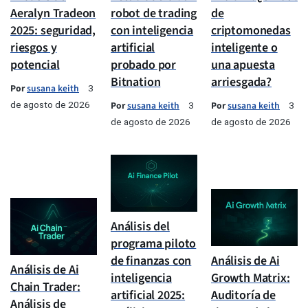
Aeralyn Tradeon
robot de trading
de
2025: seguridad,
con inteligencia
criptomonedas
riesgos y
artificial
inteligente o
potencial
probado por
una apuesta
Bitnation
arriesgada?
Por
susana keith
3
de agosto de 2026
Por
susana keith
Por
susana keith
3
3
de agosto de 2026
de agosto de 2026
Análisis del
programa piloto
de finanzas con
Análisis de Ai
Análisis de Ai
inteligencia
Growth Matrix:
Chain Trader:
artificial 2025:
Auditoría de
Análisis de