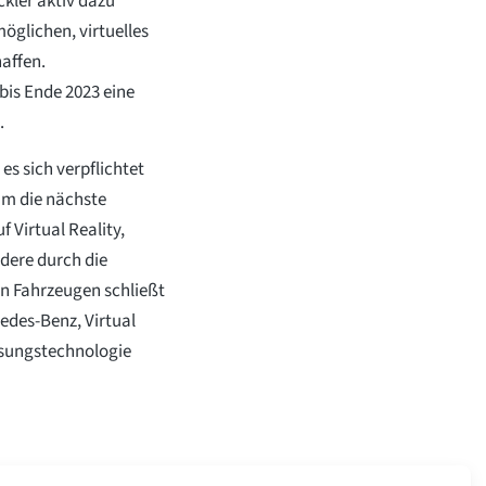
kler aktiv dazu
öglichen, virtuelles
haffen.
bis Ende 2023 eine
.
es sich verpflichtet
 um die nächste
 Virtual Reality,
dere durch die
n Fahrzeugen schließt
edes-Benz, Virtual
sungstechnologie