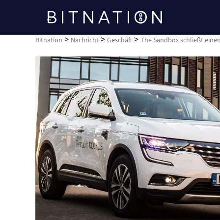
Bitnation
>
>
>
Bitnation
Nachricht
Geschäft
The Sandbox schließt eine