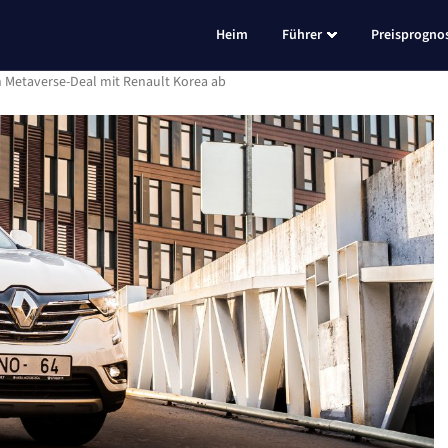
Heim
Führer
Preisprogno
n Metaverse-Deal mit Renault Korea ab