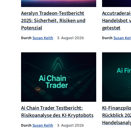
Aeralyn Tradeon-Testbericht
Accutraderai-
2025: Sicherheit, Risiken und
Handelsbot v
Potenzial
getestet
Durch
Susan Keith
Durch
Susan Kei
3. August 2026
Ai Chain Trader Testbericht:
KI-Finanzpil
Risikoanalyse des KI-Kryptobots
Rückblick 202
Handelsanal
Durch
Susan Keith
3. August 2026