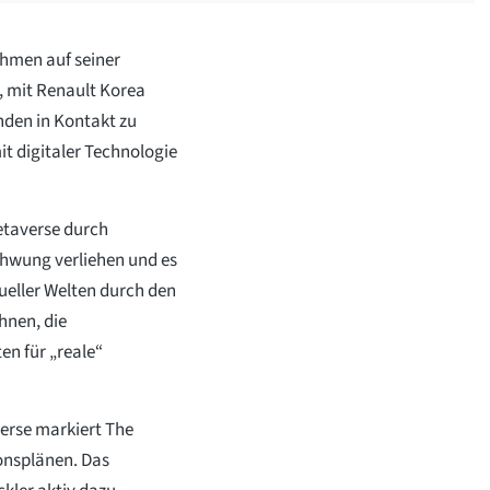
hmen auf seiner
, mit Renault Korea
den in Kontakt zu
it digitaler Technologie
taverse durch
hwung verliehen und es
eller Welten durch den
hnen, die
en für „reale“
erse markiert The
onsplänen. Das