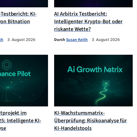
Testbericht: KI-
AI Arbitrix Testbericht:
on Bitnation
Intelligenter Krypto-Bot oder
riskante Wette?
th
Durch
Susan Keith
3. August 2026
3. August 2026
otprojekt im
KI-Wachstumsmatrix-
5: Intelligente KI-
Überprüfung: Risikoanalyse für
yse
KI-Handelstools