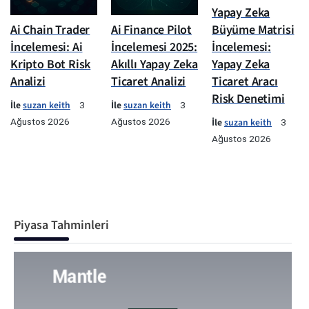
Yapay Zeka
Ai Chain Trader
Ai Finance Pilot
Büyüme Matrisi
İncelemesi: Ai
İncelemesi 2025:
İncelemesi:
Kripto Bot Risk
Akıllı Yapay Zeka
Yapay Zeka
Analizi
Ticaret Analizi
Ticaret Aracı
Risk Denetimi
İle
suzan keith
İle
suzan keith
3
3
Ağustos 2026
Ağustos 2026
İle
suzan keith
3
Ağustos 2026
Piyasa Tahminleri