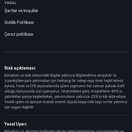
YASAL
Şartlar ve koşullar
Gizlilik Politikası
Çerez politikası
Risk açıklaması:
Bitnation.co web sitesindeki bilgiler yalnızca bilgilendirme amaçlıdır ve
ziyaretçilere para yatırmaları için herhangi bir sebep veya öneri teşkil etmez.
Ayrıca, Forex ve CFD piyasalarında işlem yapmanın her zaman yüksek riskli
olduğu konusunda sizi uyarıyoruz. İstatistiklere göre, müşterilerin -89%'si
yatırdıkları parayı kaybederken, yatırımcıların yalnızca -25%'si kâr elde ediyor.
Vadeli işlem ve opsiyon ticareti önemli ölçüde kayıp riski taşır ve her yatırımcı
için uygun değildir.
Yasal Uyarı:
Bitnation.co, Müşteri tarafından alınan işlem kararlarının sonuçlarından ve