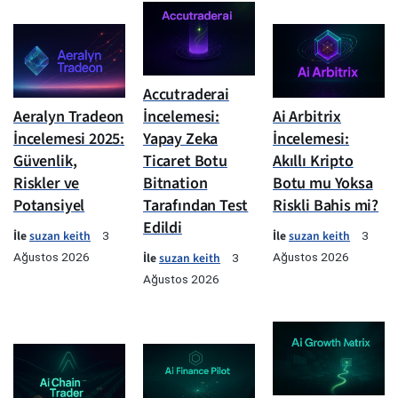
Accutraderai
Aeralyn Tradeon
İncelemesi:
Ai Arbitrix
İncelemesi 2025:
Yapay Zeka
İncelemesi:
Güvenlik,
Ticaret Botu
Akıllı Kripto
Riskler ve
Bitnation
Botu mu Yoksa
Potansiyel
Tarafından Test
Riskli Bahis mi?
Edildi
İle
suzan keith
İle
suzan keith
3
3
Ağustos 2026
İle
suzan keith
Ağustos 2026
3
Ağustos 2026