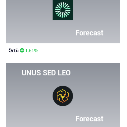
Örtü
1.61%