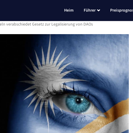
Heim
Führer
Preisprogno
eln verabschiedet Gesetz zur Legalisierung von DAOs