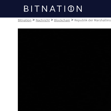
Bitnation
>
>
>
Bitnation
Nachricht
Blockchain
Republik der Marshallins