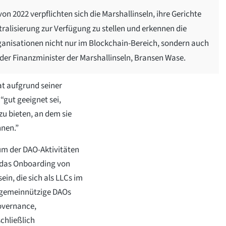
n 2022 verpflichten sich die Marshallinseln, ihre Gerichte
alisierung zur Verfügung zu stellen und erkennen die
rganisationen nicht nur im Blockchain-Bereich, sondern auch
 der Finanzminister der Marshallinseln, Bransen Wase.
at aufgrund seiner
“gut geeignet sei,
zu bieten, an dem sie
nnen.”
um der DAO-Aktivitäten
r das Onboarding von
in, die sich als LLCs im
d gemeinnützige DAOs
Governance,
hließlich