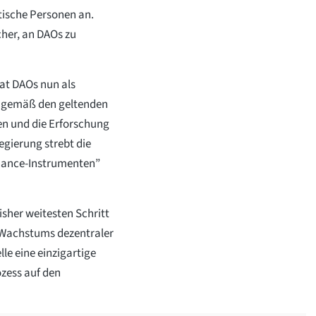
stische Personen an.
cher, an DAOs zu
aat DAOs nun als
g gemäß den geltenden
en und die Erforschung
egierung strebt die
nance-Instrumenten”
isher weitesten Schritt
s Wachstums dezentraler
le eine einzigartige
zess auf den