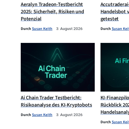
Aeralyn Tradeon-Testbericht
Accutraderai-
2025: Sicherheit, Risiken und
Handelsbot v
Potenzial
getestet
Durch
Susan Keith
Durch
Susan Kei
3. August 2026
Ai Chain Trader Testbericht:
KI-Finanzpil
Risikoanalyse des KI-Kryptobots
Rückblick 202
Handelsanal
Durch
Susan Keith
3. August 2026
Durch
Susan Kei