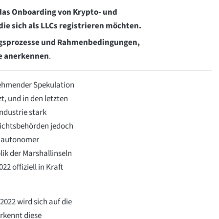
 das Onboarding von Krypto- und
ie sich als LLCs registrieren möchten.
gsprozesse und Rahmenbedingungen,
te anerkennen
.
unehmender Spekulation
, und in den letzten
ndustrie stark
ichtsbehörden jedoch
er autonomer
ik der Marshallinseln
 offiziell in Kraft
022 wird sich auf die
rkennt diese