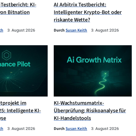
Testbericht: KI-
AI Arbitrix Testbericht:
on Bitnation
Intelligenter Krypto-Bot oder
riskante Wette?
th
Durch
Susan Keith
3. August 2026
3. August 2026
otprojekt im
KI-Wachstumsmatrix-
5: Intelligente KI-
Überprüfung: Risikoanalyse für
yse
KI-Handelstools
th
Durch
Susan Keith
3. August 2026
3. August 2026