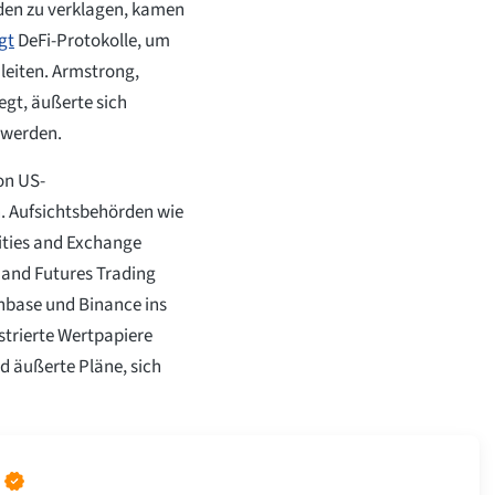
den zu verklagen, kamen
gt
DeFi-Protokolle, um
leiten. Armstrong,
egt, äußerte sich
 werden.
on US-
. Aufsichtsbehörden wie
ities and Exchange
and Futures Trading
base und Binance ins
strierte Wertpapiere
d äußerte Pläne, sich