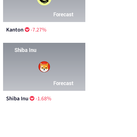
Kanton
-7.27%
Shiba Inu
-1.68%