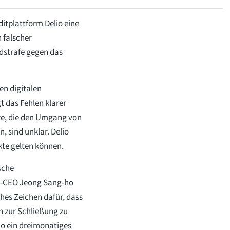
itplattform Delio eine
 falscher
dstrafe gegen das
n digitalen
 das Fehlen klarer
ze, die den Umgang von
 sind unklar. Delio
kte gelten können.
sche
io-CEO Jeong Sang-ho
ches Zeichen dafür, dass
 zur Schließung zu
io ein dreimonatiges