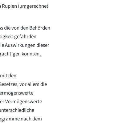
en Rupien (umgerechnet
ss die von den Behörden
igkeit gefährden
die Auswirkungen dieser
rächtigen könnten,
 mit den
esetzes, vor allem die
 Vermögenswerte
eller Vermögenswerte
unterschiedliche
programme nach dem