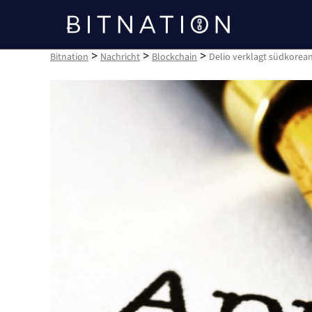
Bitnation
>
>
>
Bitnation
Nachricht
Blockchain
Delio verklagt südkorea