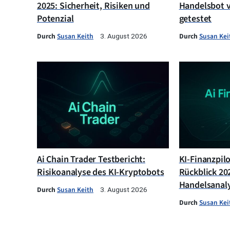
2025: Sicherheit, Risiken und
Handelsbot v
Potenzial
getestet
Durch
Susan Keith
Durch
Susan Kei
3. August 2026
Ai Chain Trader Testbericht:
KI-Finanzpil
Risikoanalyse des KI-Kryptobots
Rückblick 202
Handelsanal
Durch
Susan Keith
3. August 2026
Durch
Susan Kei