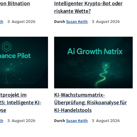
on Bitnation
Intelligenter Krypto-Bot oder
riskante Wette?
th
Durch
Susan Keith
3. August 2026
3. August 2026
otprojekt im
KI-Wachstumsmatrix-
5: Intelligente KI-
Überprüfung: Risikoanalyse für
yse
KI-Handelstools
th
Durch
Susan Keith
3. August 2026
3. August 2026