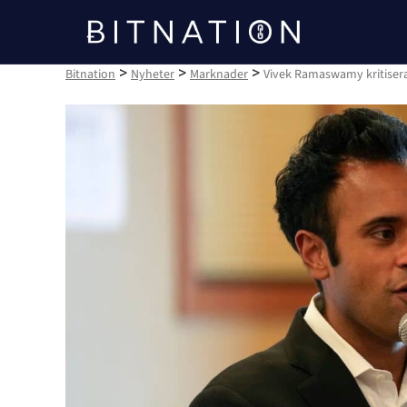
Bitnation
>
>
>
Bitnation
Nyheter
Marknader
Vivek Ramaswamy kritiser