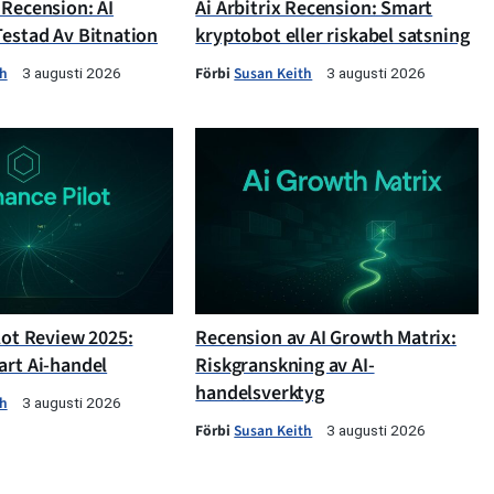
 Recension: AI
Ai Arbitrix Recension: Smart
Testad Av Bitnation
kryptobot eller riskabel satsning
th
Förbi
Susan Keith
3 augusti 2026
3 augusti 2026
lot Review 2025:
Recension av AI Growth Matrix:
art Ai-handel
Riskgranskning av AI-
handelsverktyg
th
3 augusti 2026
Förbi
Susan Keith
3 augusti 2026