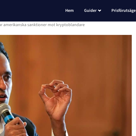
Hem
Guider
Prisförutsäge
ar amerikanska sanktioner mot kryptoblandare