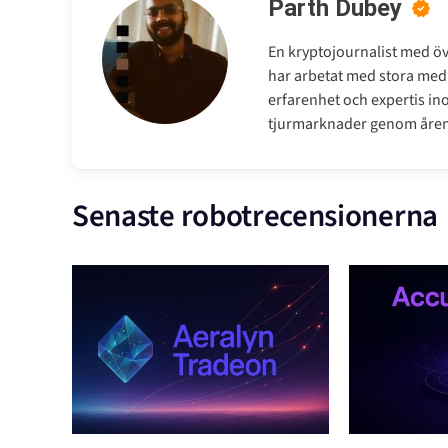
Parth Dubey
En kryptojournalist med öve
har arbetat med stora medi
erfarenhet och expertis ino
tjurmarknader genom åren
Senaste robotrecensionerna