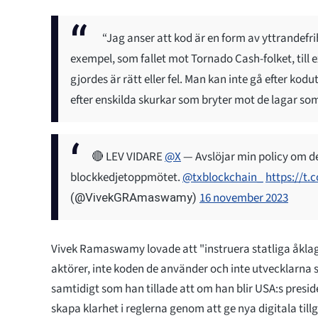
“Jag anser att kod är en form av yttrandefri
exempel, som fallet mot Tornado Cash-folket, till
gjordes är rätt eller fel. Man kan inte gå efter ko
efter enskilda skurkar som bryter mot de lagar som
🔴 LEV VIDARE
@X
— Avslöjar min policy om de
blockkedjetoppmötet.
@txblockchain_
https://t.
16 november 2023
(@VivekGRAmaswamy)
Vivek Ramaswamy lovade att "instruera statliga åklag
aktörer, inte koden de använder och inte utvecklarna 
samtidigt som han tillade att om han blir USA:s pres
skapa klarhet i reglerna genom att ge nya digitala til