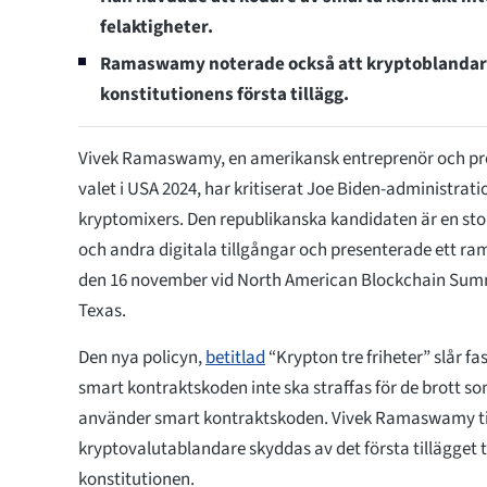
felaktigheter.
Ramaswamy noterade också att kryptoblandar
konstitutionens första tillägg.
Vivek Ramaswamy, en amerikansk entreprenör och pre
valet i USA 2024, har kritiserat Joe Biden-administrat
kryptomixers. Den republikanska kandidaten är en sto
och andra digitala tillgångar och presenterade ett ram
den 16 november vid North American Blockchain Summi
Texas.
Den nya policyn,
betitlad
“Krypton tre friheter” slår fa
smart kontraktskoden inte ska straffas för de brott s
använder smart kontraktskoden. Vivek Ramaswamy til
kryptovalutablandare skyddas av det första tillägget 
konstitutionen.