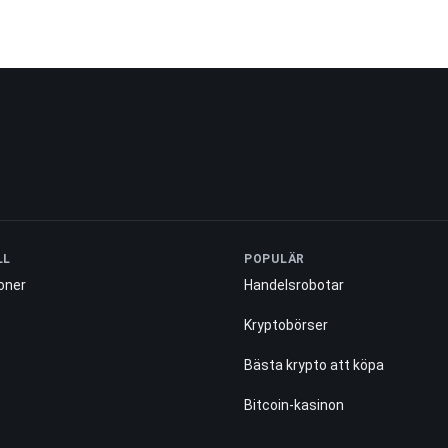
LL
POPULÄR
oner
Handelsrobotar
Kryptobörser
Bästa krypto att köpa
Bitcoin-kasinon