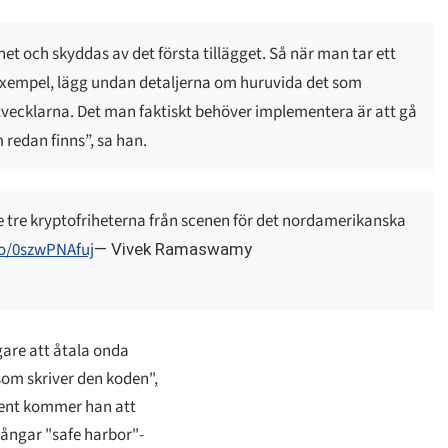
het och skyddas av det första tillägget. Så när man tar ett
 exempel, lägg undan detaljerna om huruvida det som
dutvecklarna. Det man faktiskt behöver implementera är att gå
 redan finns”, sa han.
 tre kryptofriheterna från scenen för det nordamerikanska
co/0szwPNAfuj
— Vivek Ramaswamy
are att åtala onda
som skriver den koden",
ident kommer han att
lgångar "safe harbor"-