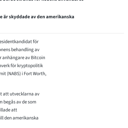
e är skyddade av den amerikanska
sidentkandidat för
ionens behandling av
r anhängare av Bitcoin
verk för kryptopolitik
t (NABS) i Fort Worth,
st att utvecklarna av
om begås av de som
lade att
till den amerikanska