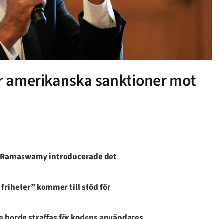
r amerikanska sanktioner mot
k Ramaswamy introducerade det
riheter” kommer till stöd för
e borde straffas för kodens användares