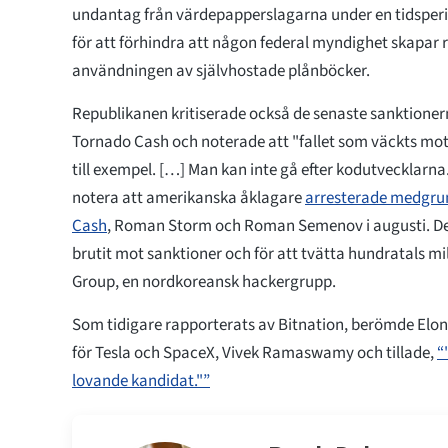
undantag från värdepapperslagarna under en tidsperi
för att förhindra att någon federal myndighet skapar
användningen av självhostade plånböcker.
Republikanen kritiserade också de senaste sanktione
Tornado Cash och noterade att "fallet som väckts mot
till exempel. […] Man kan inte gå efter kodutvecklarna."
notera att amerikanska åklagare
arresterade medgru
Cash
, Roman Storm och Roman Semenov i augusti. De 
brutit mot sanktioner och för att tvätta hundratals mil
Group, en nordkoreansk hackergrupp.
Som tidigare rapporterats av Bitnation, berömde Elo
för Tesla och SpaceX, Vivek Ramaswamy och tillade,
“
lovande kandidat."”