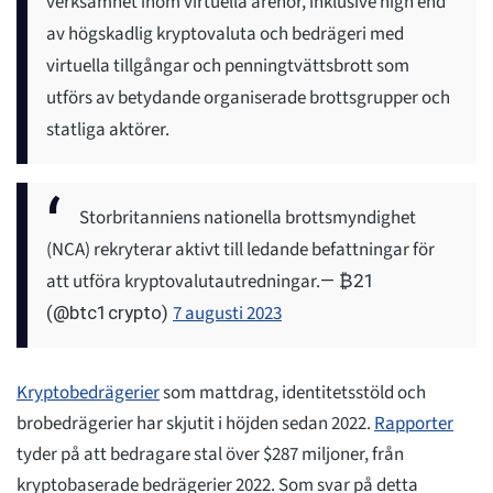
verksamhet inom virtuella arenor, inklusive high end
av högskadlig kryptovaluta och bedrägeri med
virtuella tillgångar och penningtvättsbrott som
utförs av betydande organiserade brottsgrupper och
statliga aktörer.
Storbritanniens nationella brottsmyndighet
(NCA) rekryterar aktivt till ledande befattningar för
att utföra kryptovalutautredningar.
— ₿21
7 augusti 2023
(@btc1crypto)
Kryptobedrägerier
som mattdrag, identitetsstöld och
brobedrägerier har skjutit i höjden sedan 2022.
Rapporter
tyder på att bedragare stal över $287 miljoner, från
kryptobaserade bedrägerier 2022. Som svar på detta