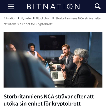
Bitnation
>
>
>
Bitnation
Nyheter
Blockchain
Storbritanniens NCA strävar efter
att utöka sin enhet för kryptobrott
Storbritanniens NCA strävar efter att
utöka sin enhet för kryptobrott