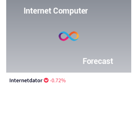
Cronos
-0.26%
Internetdator
-0.72%