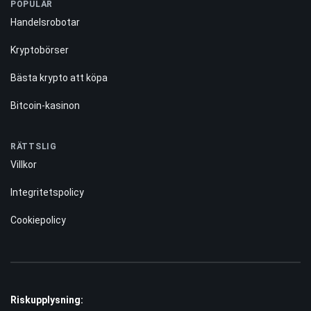
Betygsmetodik
INNEHÅLL
Recensioner
Guider
Prognos
POPULÄR
Handelsrobotar
Kryptobörser
Bästa krypto att köpa
Bitcoin-kasinon