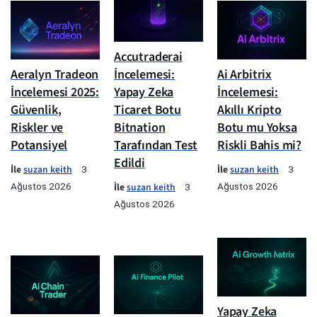
Accutraderai
Aeralyn Tradeon
İncelemesi:
Ai Arbitrix
İncelemesi 2025:
Yapay Zeka
İncelemesi:
Güvenlik,
Ticaret Botu
Akıllı Kripto
Riskler ve
Bitnation
Botu mu Yoksa
Potansiyel
Tarafından Test
Riskli Bahis mi?
Edildi
İle
suzan keith
İle
suzan keith
3
3
Ağustos 2026
İle
suzan keith
Ağustos 2026
3
Ağustos 2026
Yapay Zeka