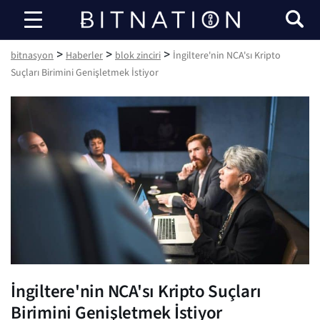
bitnasyon
>
>
>
bitnasyon
Haberler
blok zinciri
İngiltere'nin NCA'sı Kripto
Suçları Birimini Genişletmek İstiyor
İngiltere'nin NCA'sı Kripto Suçları
Birimini Genişletmek İstiyor