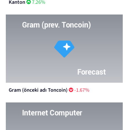
Kanton
7.26%
Gram (önceki adı Toncoin)
-1.67%