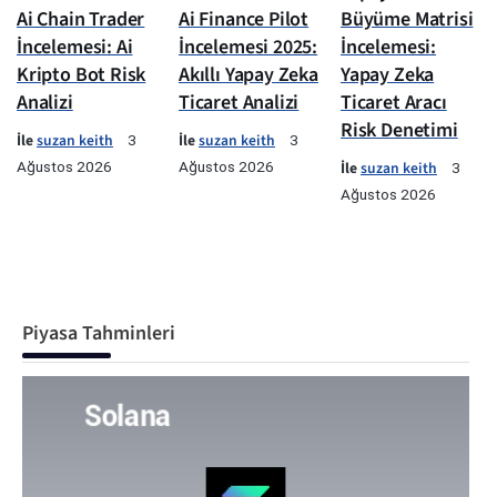
Ai Chain Trader
Ai Finance Pilot
Büyüme Matrisi
İncelemesi: Ai
İncelemesi 2025:
İncelemesi:
Kripto Bot Risk
Akıllı Yapay Zeka
Yapay Zeka
Analizi
Ticaret Analizi
Ticaret Aracı
Risk Denetimi
İle
suzan keith
İle
suzan keith
3
3
Ağustos 2026
Ağustos 2026
İle
suzan keith
3
Ağustos 2026
Piyasa Tahminleri