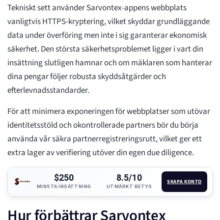
Tekniskt sett använder Sarvontex-appens webbplats
vanligtvis HTTPS-kryptering, vilket skyddar grundläggande
data under överföring men inte i sig garanterar ekonomisk
säkerhet. Den största säkerhetsproblemet ligger i vart din
insättning slutligen hamnar och om mäklaren som hanterar
dina pengar följer robusta skyddsåtgärder och
efterlevnadsstandarder.
För att minimera exponeringen för webbplatser som utövar
identitetsstöld och okontrollerade partners bör du börja
använda vår säkra partnerregistreringsrutt, vilket ger ett
extra lager av verifiering utöver din egen due diligence.
$250
8.5/10
SKAPA KONTO
MINSTA INSÄTTNING
UTMÄRKT BETYG
Hur förbättrar Sarvontex