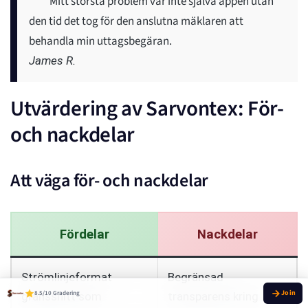
Mitt största problem var inte själva appen utan
den tid det tog för den anslutna mäklaren att
behandla min uttagsbegäran.
James R.
Utvärdering av Sarvontex: För-
och nackdelar
Att väga för- och nackdelar
Fördelar
Nackdelar
Strömlinjeformat
Begränsad
8.5/10 Gradering
gränssnitt som
transparens kring