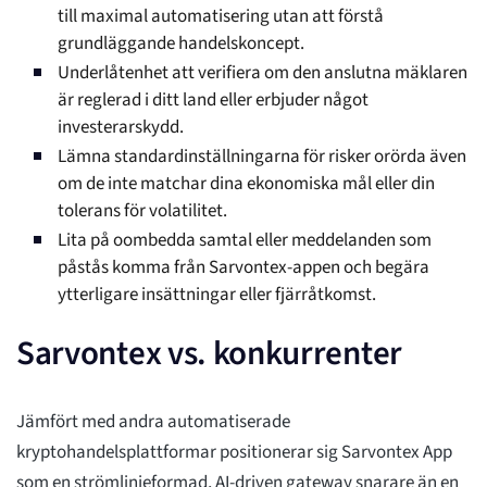
till maximal automatisering utan att förstå
grundläggande handelskoncept.
Underlåtenhet att verifiera om den anslutna mäklaren
är reglerad i ditt land eller erbjuder något
investerarskydd.
Lämna standardinställningarna för risker orörda även
om de inte matchar dina ekonomiska mål eller din
tolerans för volatilitet.
Lita på oombedda samtal eller meddelanden som
påstås komma från Sarvontex-appen och begära
ytterligare insättningar eller fjärråtkomst.
Sarvontex vs. konkurrenter
Jämfört med andra automatiserade
kryptohandelsplattformar positionerar sig Sarvontex App
som en strömlinjeformad, AI-driven gateway snarare än en