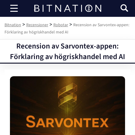
Bitnation
>
>
>
Bitnation
Recensioner
Robotar
Recension av Sarvontex-appen:
Förklaring av högriskhandel med AI
Recension av Sarvontex-appen:
Förklaring av högriskhandel med AI