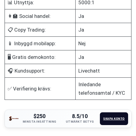
📊 Utnyttja:
5000:1
👩‍🏫 Social handel:
Ja
📋 Copy Trading:
Ja
📱 Inbyggd mobilapp:
Nej
🖥️ Gratis demokonto:
Ja
🎧 Kundsupport:
Livechatt
Inledande
✅ Verifiering krävs:
telefonsamtal / KYC
$250
8.5/10
SKAPA KONTO
MINSTA INSÄTTNING
UTMÄRKT BETYG