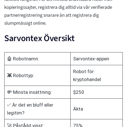
kopieringssajter, registrera dig alltid via vår verifierade
partnerregistrering snarare än att registrera dig
slumpmässigt online.
Sarvontex Översikt
🤖 Robotnamn:
Sarvontex-appen
Robot för
👾 Robottyp:
kryptohandel
💸 Minsta insättning:
$250
✅ Är det en bluff eller
Äkta
legitim?
🚀 Påstådd vinst:
75%