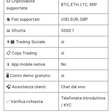
💱 Criptovalute
BTC, ETH, LTC, XRP
supportate:
💲 Fiat supportati:
USD, EUR, GBP
📊 Sfrutta:
5000:1
👩‍🏫 Trading Sociale:
sì
📋 Copy Trading:
sì
📱 App mobile nativa:
No
🖥️ Conto demo gratuito:
sì
🎧 Assistenza clienti:
Chat dal vivo
Telefonata introduttiva
✅ Verifica richiesta:
/ KYC