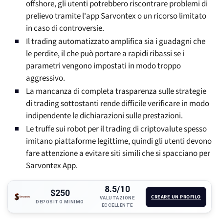
offshore, gli utenti potrebbero riscontrare problemi di
prelievo tramite l'app Sarvontex o un ricorso limitato
in caso di controversie.
Il trading automatizzato amplifica sia i guadagni che
le perdite, il che può portare a rapidi ribassi se i
parametri vengono impostati in modo troppo
aggressivo.
La mancanza di completa trasparenza sulle strategie
di trading sottostanti rende difficile verificare in modo
indipendente le dichiarazioni sulle prestazioni.
Le truffe sui robot per il trading di criptovalute spesso
imitano piattaforme legittime, quindi gli utenti devono
fare attenzione a evitare siti simili che si spacciano per
Sarvontex App.
8.5/10
$250
CREARE UN PROFILO
VALUTAZIONE
DEPOSITO MINIMO
ECCELLENTE