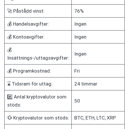
🚀 Påstådd vinst:
76%
💰 Handelsavgifter:
Ingen
💰 Kontoavgifter:
Ingen
💰
Ingen
Insättnings-/uttagsavgifter:
💰 Programkostnad:
Fri
⌛ Tidsram för uttag:
24 timmar
#️⃣ Antal kryptovalutor som
50
stöds:
💱 Kryptovalutor som stöds:
BTC, ETH, LTC, XRP