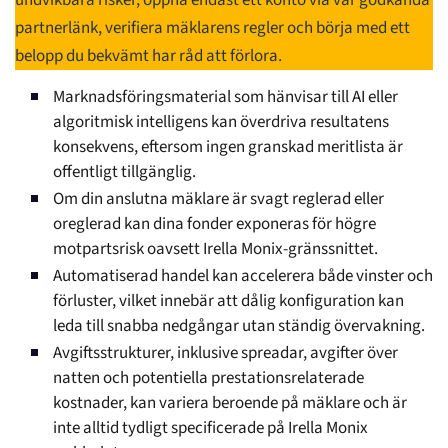
undvikbara risker, öppna endast ett konto via vår godkända
partnerlänk, verifiera mäklarens regler och börja med ett
belopp du bekvämt har råd att förlora.
Marknadsföringsmaterial som hänvisar till AI eller
algoritmisk intelligens kan överdriva resultatens
konsekvens, eftersom ingen granskad meritlista är
offentligt tillgänglig.
Om din anslutna mäklare är svagt reglerad eller
oreglerad kan dina fonder exponeras för högre
motpartsrisk oavsett Irella Monix-gränssnittet.
Automatiserad handel kan accelerera både vinster och
förluster, vilket innebär att dålig konfiguration kan
leda till snabba nedgångar utan ständig övervakning.
Avgiftsstrukturer, inklusive spreadar, avgifter över
natten och potentiella prestationsrelaterade
kostnader, kan variera beroende på mäklare och är
inte alltid tydligt specificerade på Irella Monix