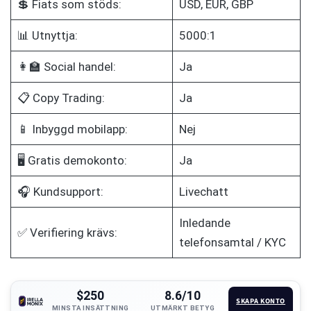
💲 Fiats som stöds:
USD, EUR, GBP
📊 Utnyttja:
5000:1
👩‍🏫 Social handel:
Ja
📋 Copy Trading:
Ja
📱 Inbyggd mobilapp:
Nej
🖥️ Gratis demokonto:
Ja
🎧 Kundsupport:
Livechatt
Inledande
✅ Verifiering krävs:
telefonsamtal / KYC
$250
8.6/10
SKAPA KONTO
MINSTA INSÄTTNING
UTMÄRKT BETYG