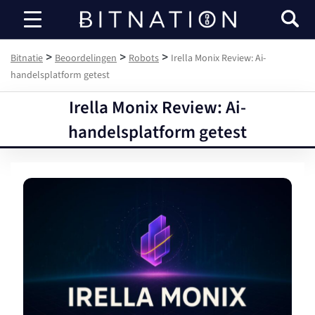
Bitnatie
>
>
>
Bitnatie
Beoordelingen
Robots
Irella Monix Review: Ai-
handelsplatform getest
Irella Monix Review: Ai-
handelsplatform getest