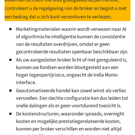
alleen een account via onze goedgekeurde partnerlink,
controleert u de regelgeving van de broker en begint u met
een bedrag dat u zich kunt veroorloven te verliezen.
Marketingmaterialen waarin wordt verwezen naar AI
of algoritmische intelligentie kunnen de consistentie
van de resultaten overdrijven, omdat er geen
gecontroleerde resultaten openbaar beschikbaar zijn.
Als uw aangesloten broker licht of niet gereguleerd is,
kunnen uw fondsen worden blootgesteld aan een
hoger tegenpartijrisico, ongeacht de Irella Monix-
interface.
Geautomatiseerde handel kan zowel winst als verlies
versnellen. Een slechte configuratie kan dus leiden tot
snelle dalingen als er geen voortdurend toezicht is.
De kostenstructuren, waaronder spreads, overnight
kosten en mogelijke prestatiegerelateerde kosten,
kunnen per broker verschillen en worden niet altijd