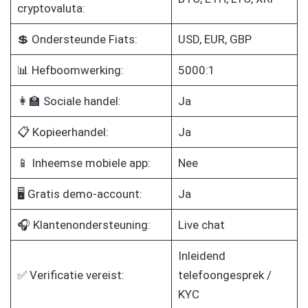
cryptovaluta:
💲 Ondersteunde Fiats:
USD, EUR, GBP
📊 Hefboomwerking:
5000:1
👩‍🏫 Sociale handel:
Ja
📋 Kopieerhandel:
Ja
📱 Inheemse mobiele app:
Nee
🖥️ Gratis demo-account:
Ja
🎧 Klantenondersteuning:
Live chat
Inleidend
✅ Verificatie vereist:
telefoongesprek /
KYC