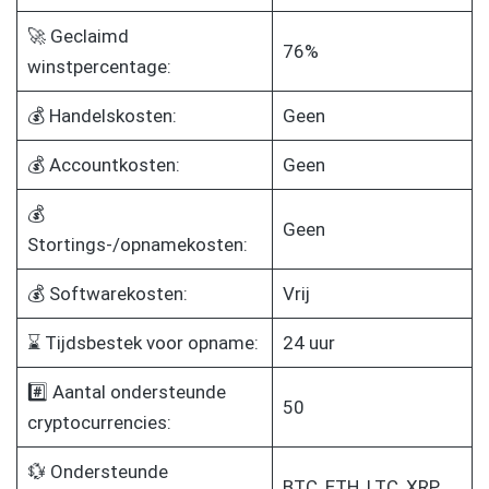
🚀 Geclaimd
76%
winstpercentage:
💰 Handelskosten:
Geen
💰 Accountkosten:
Geen
💰
Geen
Stortings-/opnamekosten:
💰 Softwarekosten:
Vrij
⌛ Tijdsbestek voor opname:
24 uur
#️⃣ Aantal ondersteunde
50
cryptocurrencies:
💱 Ondersteunde
BTC, ETH, LTC, XRP