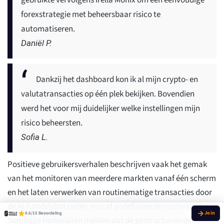
gebruikte vervolgens Irella Monix om een eenvoudige
forexstrategie met beheersbaar risico te
automatiseren.
Daniël P.
Dankzij het dashboard kon ik al mijn crypto- en
valutatransacties op één plek bekijken. Bovendien
werd het voor mij duidelijker welke instellingen mijn
risico beheersten.
Sofia L.
Positieve gebruikersverhalen beschrijven vaak het gemak
van het monitoren van meerdere markten vanaf één scherm
en het laten verwerken van routinematige transacties door
de AI-handelsbot onder vooraf gedefinieerde voorwaarden.
8.6/10 Beoordeling
Sommige handelaren melden dat de gestructureerde