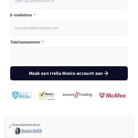
E-mailadres
*
Telefoonnummer
*
Maak een Irella Monix-account aan
Geschreven door:
Susan Keith