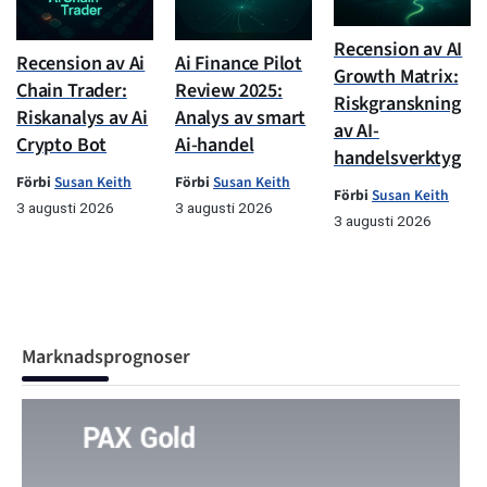
Recension av AI
Recension av Ai
Ai Finance Pilot
Growth Matrix:
Chain Trader:
Review 2025:
Riskgranskning
Riskanalys av Ai
Analys av smart
av AI-
Crypto Bot
Ai-handel
handelsverktyg
Förbi
Susan Keith
Förbi
Susan Keith
Förbi
Susan Keith
3 augusti 2026
3 augusti 2026
3 augusti 2026
Marknadsprognoser