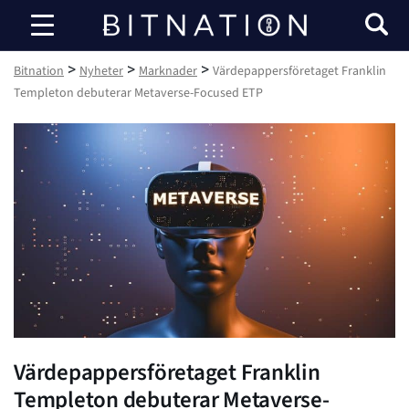
Bitnation
>
>
>
Bitnation
Nyheter
Marknader
Värdepappersföretaget Franklin
Templeton debuterar Metaverse-Focused ETP
Värdepappersföretaget Franklin
Templeton debuterar Metaverse-