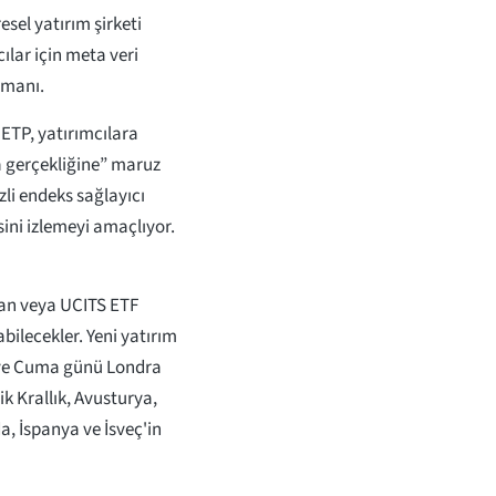
esel yatırım şirketi
ılar için meta veri
smanı.
ETP, yatırımcılara
a gerçekliğine” maruz
i endeks sağlayıcı
ini izlemeyi amaçlıyor.
lan veya UCITS ETF
bilecekler. Yeni yatırım
ve Cuma günü Londra
k Krallık, Avusturya,
a, İspanya ve İsveç'in