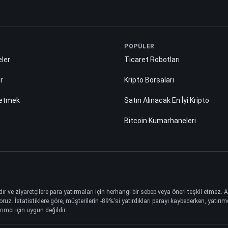
POPÜLER
ler
Ticaret Robotları
ar
Kripto Borsaları
 etmek
Satın Alınacak En İyi Kripto
Bitcoin Kumarhaneleri
dır ve ziyaretçilere para yatırmaları için herhangi bir sebep veya öneri teşkil etmez.
 İstatistiklere göre, müşterilerin -89%'si yatırdıkları parayı kaybederken, yatırımcı
rımcı için uygun değildir.