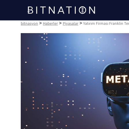
bitnasyon
>
>
>
bitnasyon
Haberler
Piyasalar
Yatırım Firması Franklin T