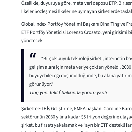
Özellikle, duyuruya göre, meta veri deposu ETP, Birleşm
İlkeler Sözleşmesi İlkelerine uymayan şirketlerde tasl
Global Index Portföy Yönetimi Başkanı Dina Ting ve F
ETF Portföy Yöneticisi Lorenzo Crosato, yeni girişimi b
yönetecek.
“Birçok büyük teknoloji şirketi, internetin ba
gelişim alanı için meta veriye çoktan yöneldi. 2030 
büyüyebileceği düşünüldüğünde, bu alana yatırım 
görünüyor.”
Ting yeni teklif hakkında yorum yaptı.
Şirkette ETF İş Geliştirme, EMEA başkanı Caroline Bar
sektörünün 2030 yılına kadar $5 trilyon değerine ulaşa
şirket, bu fırsatı yakalamak ve “ayrı bir ETF destekli fa