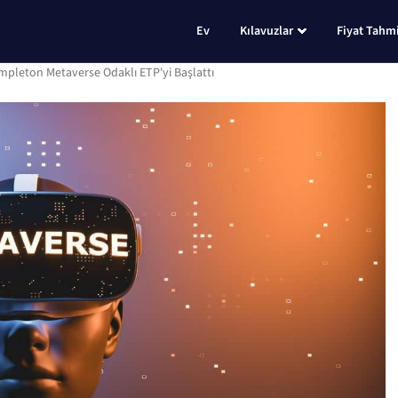
Ev
Kılavuzlar
Fiyat Tahmi
empleton Metaverse Odaklı ETP'yi Başlattı