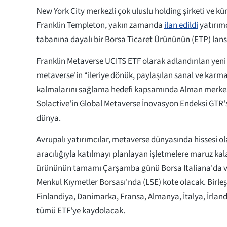
New York City merkezli çok uluslu holding şirketi ve kür
Franklin Templeton, yakın zamanda
ilan edildi
yatırımc
tabanına dayalı bir Borsa Ticaret Ürününün (ETP) lan
Franklin Metaverse UCITS ETF olarak adlandırılan yeni 
metaverse'in “ileriye dönük, paylaşılan sanal ve karm
kalmalarını sağlama hedefi kapsamında Alman merkezl
Solactive'in Global Metaverse İnovasyon Endeksi GTR's
dünya.
Avrupalı yatırımcılar, metaverse dünyasında hissesi o
aracılığıyla katılmayı planlayan işletmelere maruz kala
ürününün tamamı Çarşamba günü Borsa Italiana'da 
Menkul Kıymetler Borsası'nda (LSE) kote olacak. Birleşi
Finlandiya, Danimarka, Fransa, Almanya, İtalya, İrland
tümü ETF'ye kaydolacak.