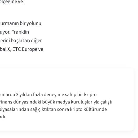
 ölçeğine ve
 kurmanın bir yolunu
uyor. Franklin
lerini başlatan diğer
obal X, ETC Europe ve
anlarda 3 yıldan fazla deneyime sahip bir kripto
e finans dünyasındaki büyük medya kuruluşlarıyla çalıştı
a piyasalarından sağ çıktıktan sonra kripto kültüründe
dı.