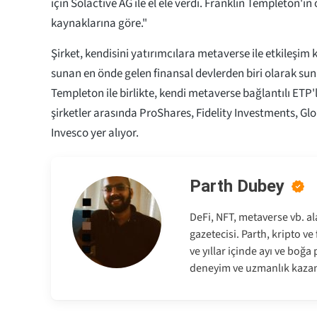
için Solactive AG ile el ele verdi. Franklin Templeton'ın
kaynaklarına göre."
Şirket, kendisini yatırımcılara metaverse ile etkileşim
sunan en önde gelen finansal devlerden biri olarak sun
Templeton ile birlikte, kendi metaverse bağlantılı ETP'
şirketler arasında ProShares, Fidelity Investments, Gl
Invesco yer alıyor.
Parth Dubey
DeFi, NFT, metaverse vb. al
gazetecisi. Parth, kripto v
ve yıllar içinde ayı ve boğ
deneyim ve uzmanlık kazan