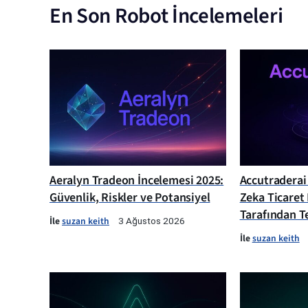
En Son Robot İncelemeleri
Aeralyn Tradeon İncelemesi 2025:
Accutraderai
Güvenlik, Riskler ve Potansiyel
Zeka Ticaret
Tarafından Te
İle
suzan keith
3 Ağustos 2026
İle
suzan keith