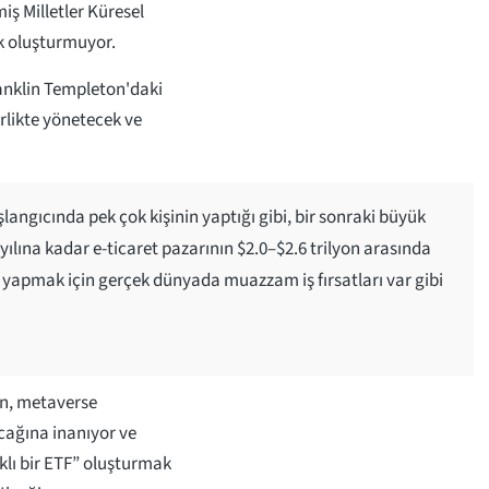
iş Milletler Küresel
ak oluşturmuyor.
ranklin Templeton'daki
irlikte yönetecek ve
şlangıcında pek çok kişinin yaptığı gibi, bir sonraki büyük
yılına kadar e-ticaret pazarının $2.0–$2.6 trilyon arasında
yapmak için gerçek dünyada muazzam iş fırsatları var gibi
on, metaverse
cağına inanıyor ve
rklı bir ETF” oluşturmak