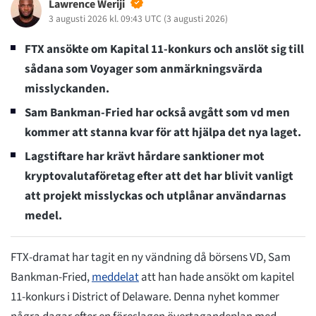
Lawrence Weriji
3 augusti 2026 kl. 09:43 UTC
(
3 augusti 2026
)
FTX ansökte om Kapital 11-konkurs och anslöt sig till
sådana som Voyager som anmärkningsvärda
misslyckanden.
Sam Bankman-Fried har också avgått som vd men
kommer att stanna kvar för att hjälpa det nya laget.
Lagstiftare har krävt hårdare sanktioner mot
kryptovalutaföretag efter att det har blivit vanligt
att projekt misslyckas och utplånar användarnas
medel.
FTX-dramat har tagit en ny vändning då börsens VD, Sam
Bankman-Fried,
meddelat
att han hade ansökt om kapitel
11-konkurs i District of Delaware. Denna nyhet kommer