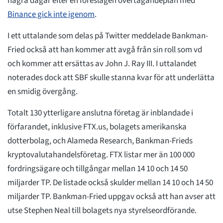
några dagar efter en föreslagen övertagandeplan med
Binance gick inte igenom
.
I ett uttalande som delas på Twitter meddelade Bankman-
Fried också att han kommer att avgå från sin roll som vd
och kommer att ersättas av John J. Ray III. I uttalandet
noterades dock att SBF skulle stanna kvar för att underlätta
en smidig övergång.
Totalt 130 ytterligare anslutna företag är inblandade i
förfarandet, inklusive FTX.us, bolagets amerikanska
dotterbolag, och Alameda Research, Bankman-Frieds
kryptovalutahandelsföretag. FTX listar mer än 100 000
fordringsägare och tillgångar mellan 14 10 och 14 50
miljarder TP. De listade också skulder mellan 14 10 och 14 50
miljarder TP. Bankman-Fried uppgav också att han avser att
utse Stephen Neal till bolagets nya styrelseordförande.