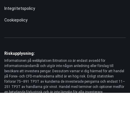
Integritetspolicy
Cookiepolicy
Riskupplysning:
Informationen på webbplatsen Bitnation.co är endast avsedd för
informationsändamål och utgör inte någon anledning eller förslag till
besökare att investera pengar. Dessutom varnar vi dig härmed för att handel
på Forex- och CFD-marknaderna alltid är en hög risk. Enligt statistiken
förlorar 75–891 TP3T av kunderna de investerade pengarna och endast 11–
251 TP3T av handlarna gör vinst. Handel med terminer och optioner medför
en betydande förlustrisk och är inte lämplig för alla investerare.
Ansvarsfriskrivning:
Bitnation.co ansvarar inte för konsekvenserna av handelsbeslut som fattas
av Kunden och för eventuell förlust av dennes kapital till följd av
användningen av denna webbplats och information som publiceras på den.