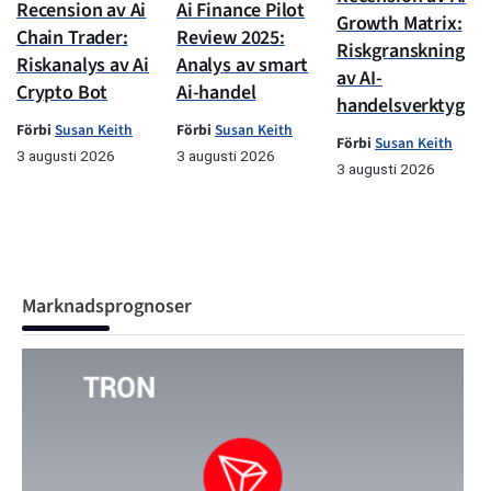
Recension av Ai
Ai Finance Pilot
Growth Matrix:
Chain Trader:
Review 2025:
Riskgranskning
Riskanalys av Ai
Analys av smart
av AI-
Crypto Bot
Ai-handel
handelsverktyg
Förbi
Susan Keith
Förbi
Susan Keith
Förbi
Susan Keith
3 augusti 2026
3 augusti 2026
3 augusti 2026
Marknadsprognoser