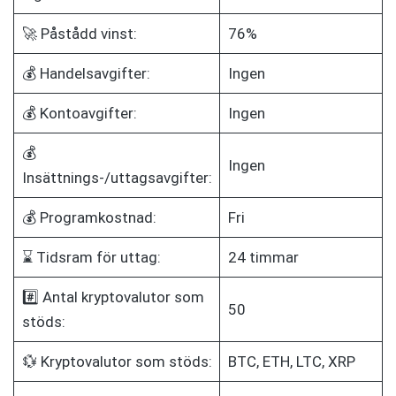
🚀 Påstådd vinst:
76%
💰 Handelsavgifter:
Ingen
💰 Kontoavgifter:
Ingen
💰
Ingen
Insättnings-/uttagsavgifter:
💰 Programkostnad:
Fri
⌛ Tidsram för uttag:
24 timmar
#️⃣ Antal kryptovalutor som
50
stöds:
💱 Kryptovalutor som stöds:
BTC, ETH, LTC, XRP