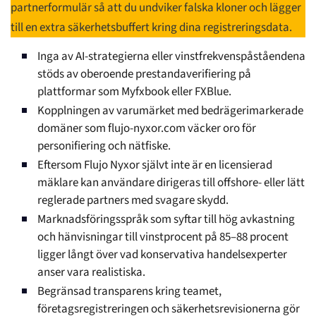
partnerformulär så att du undviker falska kloner och lägger
till en extra säkerhetsbuffert kring dina registreringsdata.
Inga av AI-strategierna eller vinstfrekvenspåståendena
stöds av oberoende prestandaverifiering på
plattformar som Myfxbook eller FXBlue.
Kopplningen av varumärket med bedrägerimarkerade
domäner som flujo-nyxor.com väcker oro för
personifiering och nätfiske.
Eftersom Flujo Nyxor självt inte är en licensierad
mäklare kan användare dirigeras till offshore- eller lätt
reglerade partners med svagare skydd.
Marknadsföringsspråk som syftar till hög avkastning
och hänvisningar till vinstprocent på 85–88 procent
ligger långt över vad konservativa handelsexperter
anser vara realistiska.
Begränsad transparens kring teamet,
företagsregistreringen och säkerhetsrevisionerna gör