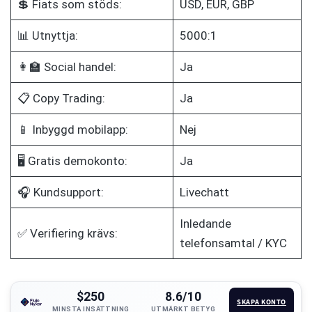
💲 Fiats som stöds:
USD, EUR, GBP
📊 Utnyttja:
5000:1
👩‍🏫 Social handel:
Ja
📋 Copy Trading:
Ja
📱 Inbyggd mobilapp:
Nej
🖥️ Gratis demokonto:
Ja
🎧 Kundsupport:
Livechatt
Inledande
✅ Verifiering krävs:
telefonsamtal / KYC
$250
8.6/10
SKAPA KONTO
MINSTA INSÄTTNING
UTMÄRKT BETYG