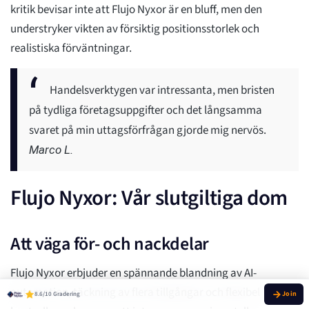
kritik bevisar inte att Flujo Nyxor är en bluff, men den
understryker vikten av försiktig positionsstorlek och
realistiska förväntningar.
Handelsverktygen var intressanta, men bristen
på tydliga företagsuppgifter och det långsamma
svaret på min uttagsförfrågan gjorde mig nervös.
Marco L.
Flujo Nyxor: Vår slutgiltiga dom
Att väga för- och nackdelar
Flujo Nyxor erbjuder en spännande blandning av AI-
automation, täckning av flera tillgångar och flexibel
8.6/10 Gradering