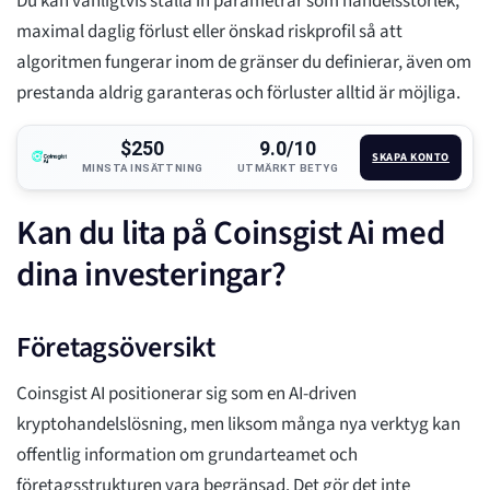
Du kan vanligtvis ställa in parametrar som handelsstorlek,
maximal daglig förlust eller önskad riskprofil så att
algoritmen fungerar inom de gränser du definierar, även om
prestanda aldrig garanteras och förluster alltid är möjliga.
$250
9.0/10
SKAPA KONTO
MINSTA INSÄTTNING
UTMÄRKT BETYG
Kan du lita på Coinsgist Ai med
dina investeringar?
Företagsöversikt
Coinsgist AI positionerar sig som en AI-driven
kryptohandelslösning, men liksom många nya verktyg kan
offentlig information om grundarteamet och
företagsstrukturen vara begränsad. Det gör det inte