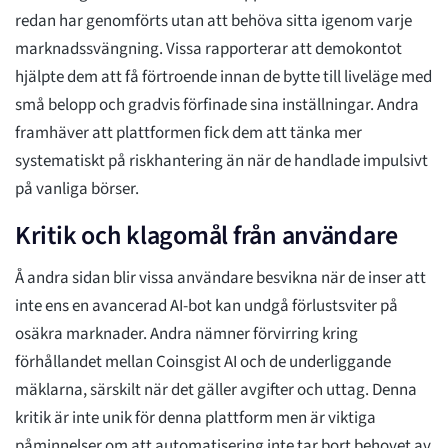
redan har genomförts utan att behöva sitta igenom varje
marknadssvängning. Vissa rapporterar att demokontot
hjälpte dem att få förtroende innan de bytte till liveläge med
små belopp och gradvis förfinade sina inställningar. Andra
framhäver att plattformen fick dem att tänka mer
systematiskt på riskhantering än när de handlade impulsivt
på vanliga börser.
Kritik och klagomål från användare
Å andra sidan blir vissa användare besvikna när de inser att
inte ens en avancerad AI-bot kan undgå förlustsviter på
osäkra marknader. Andra nämner förvirring kring
förhållandet mellan Coinsgist AI och de underliggande
mäklarna, särskilt när det gäller avgifter och uttag. Denna
kritik är inte unik för denna plattform men är viktiga
påminnelser om att automatisering inte tar bort behovet av