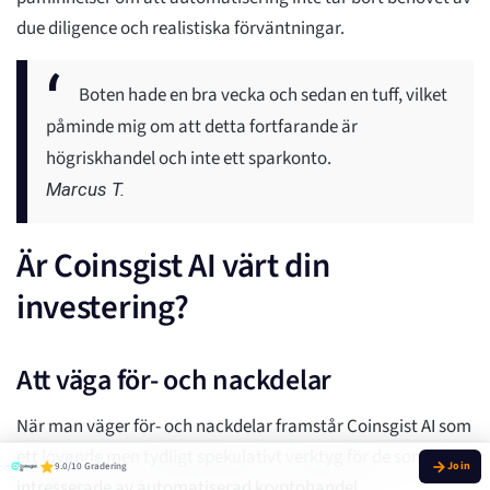
due diligence och realistiska förväntningar.
Boten hade en bra vecka och sedan en tuff, vilket
påminde mig om att detta fortfarande är
högriskhandel och inte ett sparkonto.
Marcus T.
Är Coinsgist AI värt din
investering?
Att väga för- och nackdelar
När man väger för- och nackdelar framstår Coinsgist AI som
ett lovande men tydligt spekulativt verktyg för de som är
9.0/10 Gradering
intresserade av automatiserad kryptohandel.