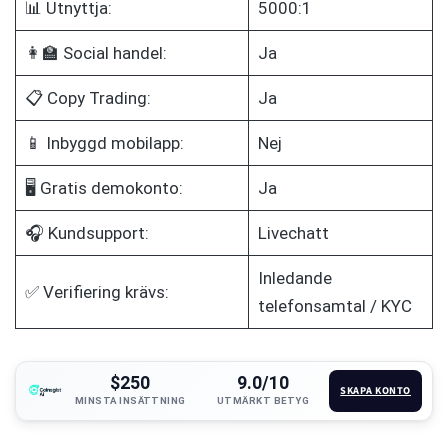
📊 Utnyttja:
5000:1
👩‍🏫 Social handel:
Ja
📋 Copy Trading:
Ja
📱 Inbyggd mobilapp:
Nej
🖥️ Gratis demokonto:
Ja
🎧 Kundsupport:
Livechatt
Inledande
✅ Verifiering krävs:
telefonsamtal / KYC
$250
9.0/10
SKAPA KONTO
MINSTA INSÄTTNING
UTMÄRKT BETYG