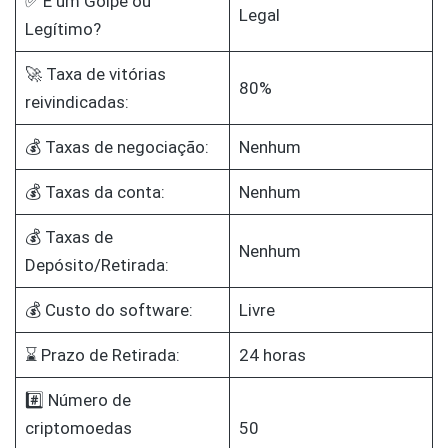
✅ É um Golpe ou
Legal
Legítimo?
🚀 Taxa de vitórias
80%
reivindicadas:
💰 Taxas de negociação:
Nenhum
💰 Taxas da conta:
Nenhum
💰 Taxas de
Nenhum
Depósito/Retirada:
💰 Custo do software:
Livre
⌛ Prazo de Retirada:
24 horas
#️⃣ Número de
criptomoedas
50