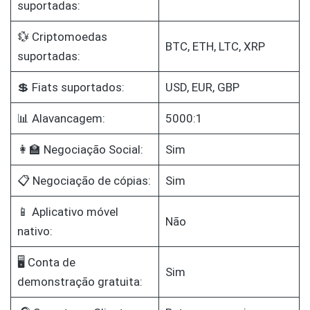
suportadas:
💱 Criptomoedas
BTC, ETH, LTC, XRP
suportadas:
💲 Fiats suportados:
USD, EUR, GBP
📊 Alavancagem:
5000:1
👩‍🏫 Negociação Social:
Sim
📋 Negociação de cópias:
Sim
📱 Aplicativo móvel
Não
nativo:
🖥️ Conta de
Sim
demonstração gratuita: