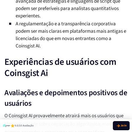
avançada de estratégias e linguagens de script que
podem ser preferíveis para analistas quantitativos
experientes.
A regulamentação e a transparência corporativa
podem ser mais claras em plataformas mais antigas e
licenciadas do que em novas entrantes como a
Coinsgist AI.
Experiências de usuários com
Coinsgist Ai
Avaliações e depoimentos positivos de
usuários
O Coinsgist AI provavelmente atrairá mais os usuários que
têm curiosidade sobre negociação algorítmica, mas não
9.0/10 Avaliação