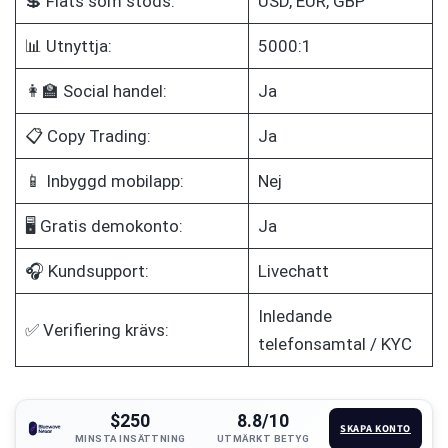
💲 Fiats som stöds:
USD, EUR, GBP
📊 Utnyttja:
5000:1
👩‍🏫 Social handel:
Ja
📋 Copy Trading:
Ja
📱 Inbyggd mobilapp:
Nej
🖥️ Gratis demokonto:
Ja
🎧 Kundsupport:
Livechatt
Inledande
✅ Verifiering krävs:
telefonsamtal / KYC
$250
8.8/10
SKAPA KONTO
MINSTA INSÄTTNING
UTMÄRKT BETYG