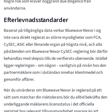
högre risk som kräver noggrann due diligence från
användarna.
Efterlevnadsstandarder
Baserat på tillgängliga data verkar Bluewave Nexor i sig
inte vara direkt reglerat av större myndigheter som FCA,
CySEC, ASIC eller liknande organ på högsta nivå, och alla
påståenden om Bluewave Nexor CySEC-reglering bör därför
behandlas med skepsis tills de verifierats oberoende. Istället
ligger regleringen – om någon – vanligtvis på nivån hos den
partnermäklare som i slutändan innehar klientmedel och
genomför affärer.
När du utvärderar om Bluewave Nexor är reglerad på ett
sätt som matchar din risktolerans bör du alltid bekräfta den
underliggande mäklarens licensstatus i det officiella
registret hos relevant tillsynsmyndighet snarare än att