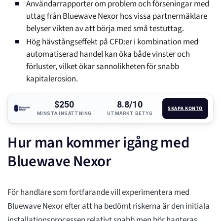
Användarrapporter om problem och förseningar med
uttag från Bluewave Nexor hos vissa partnermäklare
belyser vikten av att börja med små testuttag.
Hög hävstångseffekt på CFD:er i kombination med
automatiserad handel kan öka både vinster och
förluster, vilket ökar sannolikheten för snabb
kapitalerosion.
$250
8.8/10
SKAPA KONTO
MINSTA INSÄTTNING
UTMÄRKT BETYG
Hur man kommer igång med
Bluewave Nexor
För handlare som fortfarande vill experimentera med
Bluewave Nexor efter att ha bedömt riskerna är den initiala
installationsprocessen relativt snabb men bör hanteras