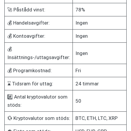
🚀 Påstådd vinst:
78%
💰 Handelsavgifter:
Ingen
💰 Kontoavgifter:
Ingen
💰
Ingen
Insättnings-/uttagsavgifter:
💰 Programkostnad:
Fri
⌛ Tidsram för uttag:
24 timmar
#️⃣ Antal kryptovalutor som
50
stöds:
💱 Kryptovalutor som stöds:
BTC, ETH, LTC, XRP