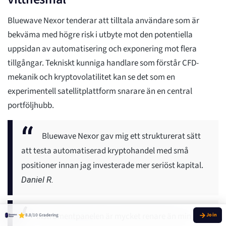
Bluewave Nexor tenderar att tilltala användare som är
bekväma med högre risk i utbyte mot den potentiella
uppsidan av automatisering och exponering mot flera
tillgångar. Tekniskt kunniga handlare som förstår CFD-
mekanik och kryptovolatilitet kan se det som en
experimentell satellitplattform snarare än en central
portföljhubb.
Bluewave Nexor gav mig ett strukturerat sätt
att testa automatiserad kryptohandel med små
positioner innan jag investerade mer seriöst kapital.
Daniel R.
Instrumentpanelen är mycket renare än min
8.8/10 Gradering