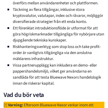
överförs mellan användarenheter och plattformen.
Täckning av flera tillgångar, inklusive stora
kryptovalutor, valutapar, index och råvaror, möjliggör
diversifierade strategier från ett enda konto.
Ett förenklat introduktionsflöde är utformat för att
göra högriskmarknader tillgängliga för nybörjare utan
djupgående tekniska kunskaper.
Riskhanteringsverktyg som stop loss och take profit-
order är vanligtvis tillgängliga via den anslutna
mäklarens infrastruktur.
Vissa partnerupplägg kan inkludera en demo- eller
pappershandelsmiljö, vilket ger användarna en
sandlåda för att testa Bluewave Nexors handelslogik
innan de riskerar kapital.
Vad du bör veta
[!]
Varning:
Eftersom Bluewave Nexor verkar inom ett