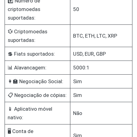
#️⃣ Número de
criptomoedas
50
suportadas:
💱 Criptomoedas
BTC, ETH, LTC, XRP
suportadas:
💲 Fiats suportados:
USD, EUR, GBP
📊 Alavancagem:
5000:1
👩‍🏫 Negociação Social:
Sim
📋 Negociação de cópias:
Sim
📱 Aplicativo móvel
Não
nativo:
🖥️ Conta de
Sim