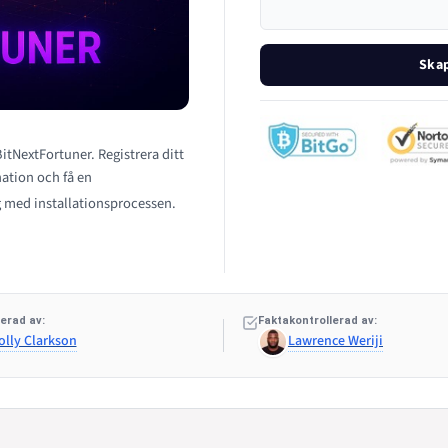
Skap
BitNextFortuner. Registrera ditt
nation och få en
 med installationsprocessen.
erad av:
Faktakontrollerad av:
olly Clarkson
Lawrence Weriji