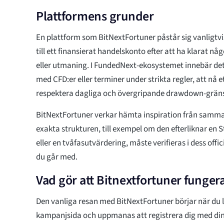
Plattformens grunder
En plattform som BitNextFortuner påstår sig vanligtvi
till ett finansierat handelskonto efter att ha klarat n
eller utmaning. I FundedNext-ekosystemet innebär det
med CFD:er eller terminer under strikta regler, att nå e
respektera dagliga och övergripande drawdown-gräns
BitNextFortuner verkar hämta inspiration från samm
exakta strukturen, till exempel om den efterliknar en 
eller en tvåfasutvärdering, måste verifieras i dess off
du går med.
Vad gör att Bitnextfortuner funger
Den vanliga resan med BitNextFortuner börjar när du 
kampanjsida och uppmanas att registrera dig med di