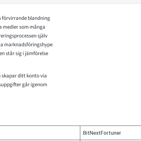
a förvirrande blandning
ala medier som många
reringsprocessen själv
ilja marknadsföringshype
n står sig i jämförelse
u skapar ditt konto via
gsuppgifter går igenom
BitNextFortuner