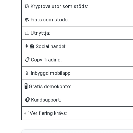
💱 Kryptovalutor som stöds:
💲 Fiats som stöds:
📊 Utnyttja:
👩‍🏫 Social handel:
📋 Copy Trading:
📱 Inbyggd mobilapp:
🖥️ Gratis demokonto:
🎧 Kundsupport:
✅ Verifiering krävs: