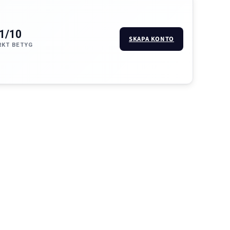
.1/10
SKAPA KONTO
KT BETYG