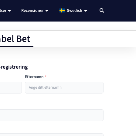
lser
Recensioner
Swedish
abel Bet
-registrering
Efternamn
*