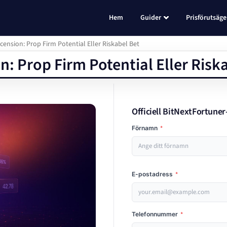
Hem
Guider
Prisförutsäge
cension: Prop Firm Potential Eller Riskabel Bet
: Prop Firm Potential Eller Risk
Officiell BitNextFortuner
Förnamn
*
E-postadress
*
Telefonnummer
*