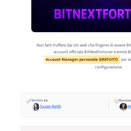
Non farti truffare dai siti web che fingono di essere Bi
account ufficiale BitNextFortuner tramite Bi
Account Manager personale GRATUITO
per ai
configurazione.
Scritto da:
Recensi
Susan Keith
H