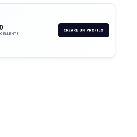
0
CREARE UN PROFILO
CCELLENTE