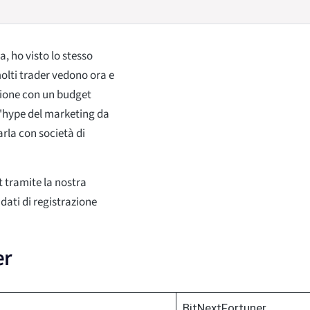
, ho visto lo stesso
molti trader vedono ora e
izione con un budget
 l'hype del marketing da
rla con società di
t tramite la nostra
dati di registrazione
er
BitNextFortuner