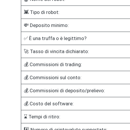
👾 Tipo di robot:
💸 Deposito minimo:
✅ È una truffa o è legittimo?
🚀 Tasso di vincita dichiarato:
💰 Commissioni di trading:
💰 Commissioni sul conto:
💰 Commissioni di deposito/prelievo:
💰 Costo del software:
⌛ Tempi di ritiro:
#️⃣ Numero di criptovalute supportate: