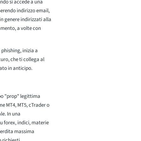
ando si accede a una
serendo indirizzo email,
in genere indirizzati alla
ziamento, a volte con
i phishing, inizia a
uro, che ti collega al
ato in anticipo.
po "prop" legittima
ome MT4, MT5, cTrader o
le. In una
 forex, indici, materie
 perdita massima
 richiesti.