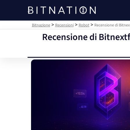
Bitnazione
>
>
>
Bitnazione
Recensioni
Robot
Recensione di Bitnex
Recensione di Bitnext