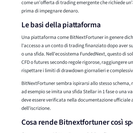
come un'offerta di trading emergente che richiede un'
prima di impegnare denaro.
Le basi della piattaforma
Una piattaforma come BitNextFortuner in genere dichia
l'accesso a un conto di trading finanziato dopo aver 
o una sfida. Nell'ecosistema FundedNext, questo di sol
CFD o futures secondo regole rigorose, raggiungere un 
rispettare i limiti di drawdown giornalieri e complessiv
BitNextFortuner sembra ispirarsi allo stesso schema, m
ad esempio se imita una sfida Stellar in 1 fase o una va
deve essere verificata nella documentazione ufficial
dell'iscrizione.
Cosa rende Bitnextfortuner così sp