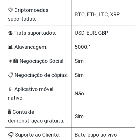
💱 Criptomoedas
BTC, ETH, LTC, XRP
suportadas:
💲 Fiats suportados:
USD, EUR, GBP
📊 Alavancagem:
5000:1
👩‍🏫 Negociação Social:
Sim
📋 Negociação de cópias:
Sim
📱 Aplicativo móvel
Não
nativo:
🖥️ Conta de
Sim
demonstração gratuita:
🎧 Suporte ao Cliente:
Bate-papo ao vivo