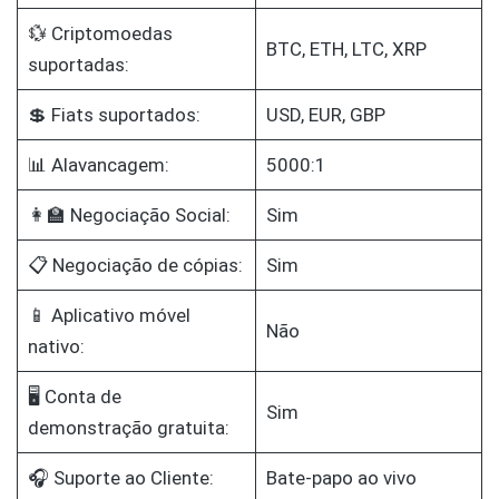
💱 Criptomoedas
BTC, ETH, LTC, XRP
suportadas:
💲 Fiats suportados:
USD, EUR, GBP
📊 Alavancagem:
5000:1
👩‍🏫 Negociação Social:
Sim
📋 Negociação de cópias:
Sim
📱 Aplicativo móvel
Não
nativo:
🖥️ Conta de
Sim
demonstração gratuita:
🎧 Suporte ao Cliente:
Bate-papo ao vivo