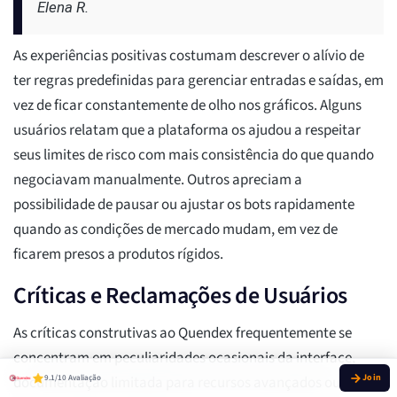
Elena R.
As experiências positivas costumam descrever o alívio de
ter regras predefinidas para gerenciar entradas e saídas, em
vez de ficar constantemente de olho nos gráficos. Alguns
usuários relatam que a plataforma os ajudou a respeitar
seus limites de risco com mais consistência do que quando
negociavam manualmente. Outros apreciam a
possibilidade de pausar ou ajustar os bots rapidamente
quando as condições de mercado mudam, em vez de
ficarem presos a produtos rígidos.
Críticas e Reclamações de Usuários
As críticas construtivas ao Quendex frequentemente se
concentram em peculiaridades ocasionais da interface,
9.1/10 Avaliação
documentação limitada para recursos avançados ou