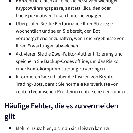
Konzentriere dich auf eine kleine Anzahl wichtiger
Kryptowährungspaare, anstatt illiquiden oder
hochspekulativen Token hinterherzujagen.
Überprüfen Sie die Performance Ihrer Strategie
wöchentlich und seien Sie bereit, den Bot
vorübergehend anzuhalten, wenn die Ergebnisse von
Ihren Erwartungen abweichen.
Aktivieren Sie die Zwei-Faktor-Authentifizierung und
speichern Sie Backup-Codes offline, um das Risiko
einer Kontokompromittierung zu verringern.
Informieren Sie sich über die Risiken von Krypto-
Trading-Bots, damit Sie normale Kursverluste von
echten technischen Problemen unterscheiden können.
Häufige Fehler, die es zu vermeiden
gilt
Mehr einzuzahlen, als man sich leisten kann zu