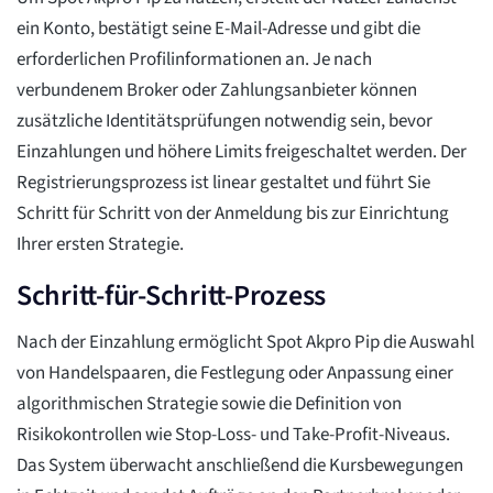
ein Konto, bestätigt seine E-Mail-Adresse und gibt die
erforderlichen Profilinformationen an. Je nach
verbundenem Broker oder Zahlungsanbieter können
zusätzliche Identitätsprüfungen notwendig sein, bevor
Einzahlungen und höhere Limits freigeschaltet werden. Der
Registrierungsprozess ist linear gestaltet und führt Sie
Schritt für Schritt von der Anmeldung bis zur Einrichtung
Ihrer ersten Strategie.
Schritt-für-Schritt-Prozess
Nach der Einzahlung ermöglicht Spot Akpro Pip die Auswahl
von Handelspaaren, die Festlegung oder Anpassung einer
algorithmischen Strategie sowie die Definition von
Risikokontrollen wie Stop-Loss- und Take-Profit-Niveaus.
Das System überwacht anschließend die Kursbewegungen