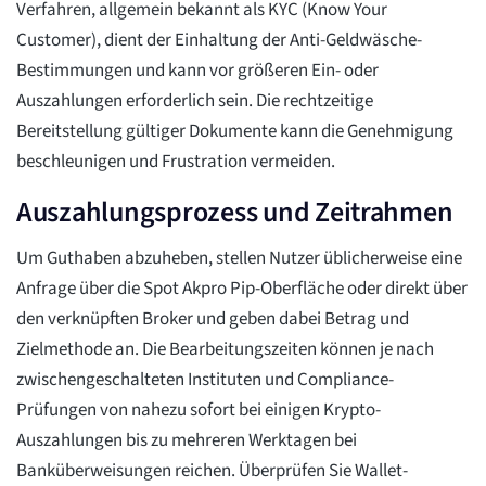
Verfahren, allgemein bekannt als KYC (Know Your
Customer), dient der Einhaltung der Anti-Geldwäsche-
Bestimmungen und kann vor größeren Ein- oder
Auszahlungen erforderlich sein. Die rechtzeitige
Bereitstellung gültiger Dokumente kann die Genehmigung
beschleunigen und Frustration vermeiden.
Auszahlungsprozess und Zeitrahmen
Um Guthaben abzuheben, stellen Nutzer üblicherweise eine
Anfrage über die Spot Akpro Pip-Oberfläche oder direkt über
den verknüpften Broker und geben dabei Betrag und
Zielmethode an. Die Bearbeitungszeiten können je nach
zwischengeschalteten Instituten und Compliance-
Prüfungen von nahezu sofort bei einigen Krypto-
Auszahlungen bis zu mehreren Werktagen bei
Banküberweisungen reichen. Überprüfen Sie Wallet-