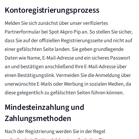
Kontoregistrierungsprozess
Melden Sie sich zunächst über unser verifiziertes
Partnerformular bei Spot Akpro Pip an. So stellen Sie sicher,
dass Sie auf der offiziellen Registrierungsseite und nicht auf
einer gefälschten Seite landen. Sie geben grundlegende
Daten wie Name, E-Mail-Adresse und ein sicheres Passwort
an und bestätigen anschließend Ihre E-Mail-Adresse über
einen Bestätigungslink. Vermeiden Sie die Anmeldung über
unerwünschte E-Mails oder Werbung in sozialen Medien, da
diese gelegentlich zu gefälschten Seiten führen können.
Mindesteinzahlung und
Zahlungsmethoden
Nach der Registrierung werden Sie in der Regel