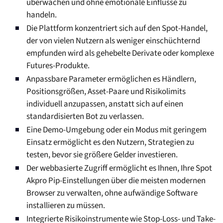
überwachen und ohne emotionale Einflüsse zu
handeln.
Die Plattform konzentriert sich auf den Spot-Handel,
der von vielen Nutzern als weniger einschüchternd
empfunden wird als gehebelte Derivate oder komplexe
Futures-Produkte.
Anpassbare Parameter ermöglichen es Händlern,
Positionsgrößen, Asset-Paare und Risikolimits
individuell anzupassen, anstatt sich auf einen
standardisierten Bot zu verlassen.
Eine Demo-Umgebung oder ein Modus mit geringem
Einsatz ermöglicht es den Nutzern, Strategien zu
testen, bevor sie größere Gelder investieren.
Der webbasierte Zugriff ermöglicht es Ihnen, Ihre Spot
Akpro Pip-Einstellungen über die meisten modernen
Browser zu verwalten, ohne aufwändige Software
installieren zu müssen.
Integrierte Risikoinstrumente wie Stop-Loss- und Take-