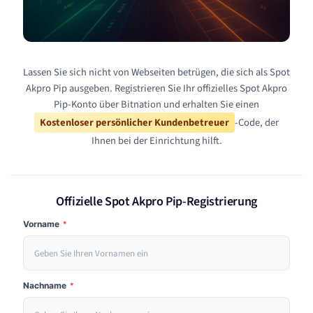
Lassen Sie sich nicht von Webseiten betrügen, die sich als Spot
Akpro Pip ausgeben. Registrieren Sie Ihr offizielles Spot Akpro
Pip-Konto über Bitnation und erhalten Sie einen
Kostenloser persönlicher Kundenbetreuer
-Code, der
Ihnen bei der Einrichtung hilft.
Offizielle Spot Akpro Pip-Registrierung
Vorname
*
Nachname
*