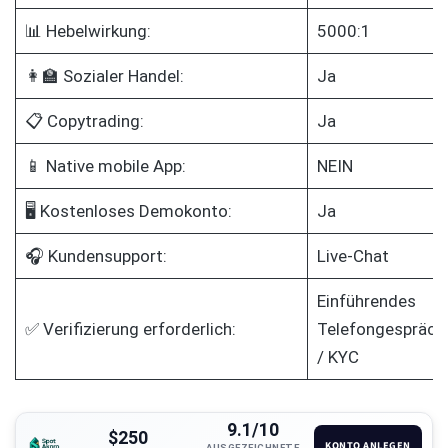
📊 Hebelwirkung:
5000:1
👩‍🏫 Sozialer Handel:
Ja
📋 Copytrading:
Ja
📱 Native mobile App:
NEIN
🖥️ Kostenloses Demokonto:
Ja
🎧 Kundensupport:
Live-Chat
Einführendes
✅ Verifizierung erforderlich:
Telefongespräch
/ KYC
9.1/10
$250
KONTO ANLEGEN
AUSGEZEICHNETE