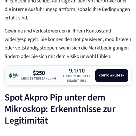
in Echtzeit und sendet Aufträge an den Partnerbroker oder
die interne Ausführungsplattform, sobald Ihre Bedingungen
erfüllt sind.
Gewinne und Verluste werden in Ihrem Kontostand
widergespiegelt. Sie können den Bot pausieren, modifizieren
oder vollständig stoppen, wenn sich die Marktbedingungen
ändern oder Sie sich mit dem Risiko unwohl fühlen.
9.1/10
$250
KONTO ANLEGEN
AUSGEZEICHNETE
MINDESTEINZAHLUNG
BEWERTUNG
Spot Akpro Pip unter dem
Mikroskop: Erkenntnisse zur
Legitimität