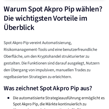
Warum Spot Akpro Pip wählen?
Die wichtigsten Vorteile im
Überblick
Spot Akpro Pip vereint Automatisierung,
Risikomanagement-Tools und eine benutzerfreundliche
Oberfläche, um den Kryptohandel strukturierter zu
gestalten. Die Funktionen sind darauf ausgelegt, Nutzern
den Übergang von impulsiven, manuellen Trades zu
regelbasierten Strategien zu erleichtern.
Was zeichnet Spot Akpro Pip aus?
Die automatisierte Strategieausführung ermöglicht es
Spot Akpro Pip, die Märkte kontinuierlich zu