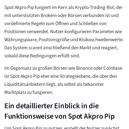
Spot Akpro Pip fungiert im Kern als Krypto-Trading-Bot, der
mit unterstützten Brokern oder Börsen verbunden ist und
vordefinierte Regeln zum Öffnen und Schließen von
Positionen verwendet. Nutzer konfigurieren Parameter wie
Währungspaare, Positionsgröße und Risikoschwellenwerte.
Das System scannt anschließend den Markt und reagiert,
sobald diese Bedingungen erfüllt sind.
Im Gegensatz zu großen Börsen wie Binance oder Coinbase
ist Spot Akpro Pip eher eine Strategieebene, die über den
Liquiditätsanbietern liegt, als selbst als bekannter
Marktplatz zu fungieren.
Ein detaillierter Einblick in die
Funktionsweise von Spot Akpro Pip
Um Spot Akpro Pip zu nutzen, erstellt der Nutzer zunächst