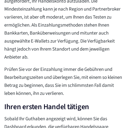
aufgefordert, Ihr Handelskonto aufzuladen. Die
Mindesteinzahlung kann je nach Region und Partnerbroker
variieren, ist aber oft moderat, um Ihnen das Testen zu
ermöglichen. Als Einzahlungsmethoden stehen Ihnen
Bankkarten, Banküberweisungen und mitunter auch
ausgewählte E-Wallets zur Verfügung. Die Verfügbarkeit
hängt jedoch von Ihrem Standort und dem jeweiligen
Anbieter ab.
Prüfen Sie vor der Einzahlung immer die Gebühren und
Bearbeitungszeiten und überlegen Sie, mit einem so kleinen
Betrag zu beginnen, dass Sie im schlimmsten Fall damit
leben können, ihn zu verlieren.
Ihren ersten Handel tätigen
Sobald Ihr Guthaben angezeigt wird, können Sie das
Dashboard erkunden, die verfügbaren Handelspaare