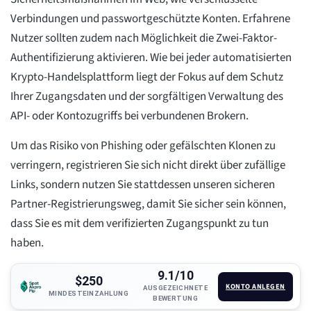
Verbindungen und passwortgeschützte Konten. Erfahrene
Nutzer sollten zudem nach Möglichkeit die Zwei-Faktor-
Authentifizierung aktivieren. Wie bei jeder automatisierten
Krypto-Handelsplattform liegt der Fokus auf dem Schutz
Ihrer Zugangsdaten und der sorgfältigen Verwaltung des
API- oder Kontozugriffs bei verbundenen Brokern.
Um das Risiko von Phishing oder gefälschten Klonen zu
verringern, registrieren Sie sich nicht direkt über zufällige
Links, sondern nutzen Sie stattdessen unseren sicheren
Partner-Registrierungsweg, damit Sie sicher sein können,
dass Sie es mit dem verifizierten Zugangspunkt zu tun
haben.
9.1/10
$250
KONTO ANLEGEN
AUSGEZEICHNETE
MINDESTEINZAHLUNG
BEWERTUNG