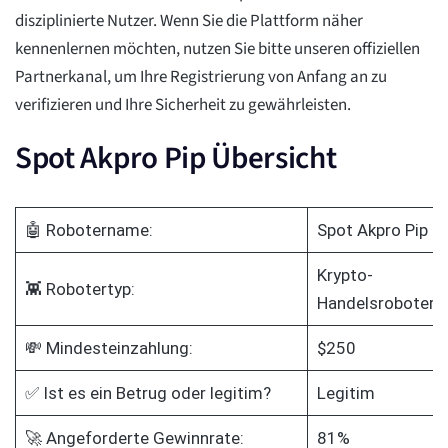
disziplinierte Nutzer. Wenn Sie die Plattform näher
kennenlernen möchten, nutzen Sie bitte unseren offiziellen
Partnerkanal, um Ihre Registrierung von Anfang an zu
verifizieren und Ihre Sicherheit zu gewährleisten.
Spot Akpro Pip Übersicht
🤖 Robotername:
Spot Akpro Pip
Krypto-
👾 Robotertyp:
Handelsroboter
💸 Mindesteinzahlung:
$250
✅ Ist es ein Betrug oder legitim?
Legitim
🚀 Angeforderte Gewinnrate:
81%