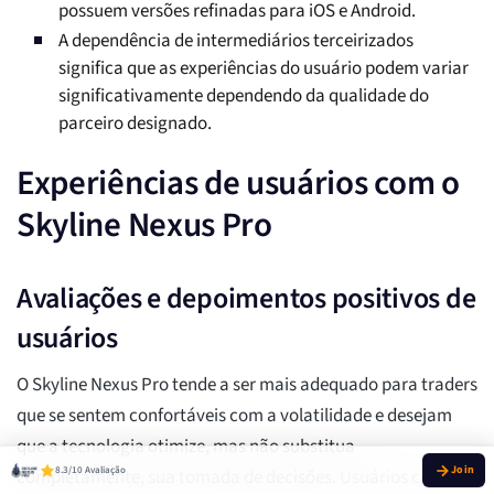
possuem versões refinadas para iOS e Android.
A dependência de intermediários terceirizados
significa que as experiências do usuário podem variar
significativamente dependendo da qualidade do
parceiro designado.
Experiências de usuários com o
Skyline Nexus Pro
Avaliações e depoimentos positivos de
usuários
O Skyline Nexus Pro tende a ser mais adequado para traders
que se sentem confortáveis com a volatilidade e desejam
que a tecnologia otimize, mas não substitua
8.3/10 Avaliação
completamente, sua tomada de decisões. Usuários com