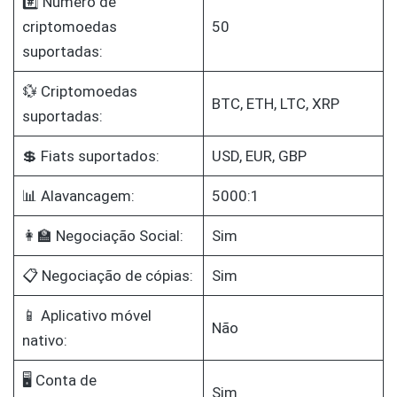
#️⃣ Número de
criptomoedas
50
suportadas:
💱 Criptomoedas
BTC, ETH, LTC, XRP
suportadas:
💲 Fiats suportados:
USD, EUR, GBP
📊 Alavancagem:
5000:1
👩‍🏫 Negociação Social:
Sim
📋 Negociação de cópias:
Sim
📱 Aplicativo móvel
Não
nativo:
🖥️ Conta de
Sim